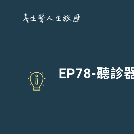
跳
至
主
要
內
容
EP78-聽診