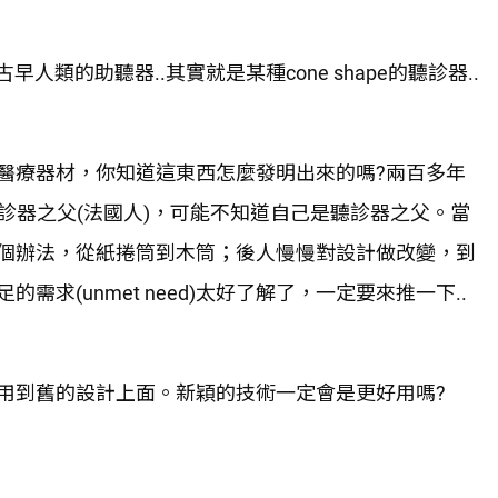
類的助聽器..其實就是某種cone shape的聽診器..
醫療器材，你知道這東西怎麼發明出來的嗎?兩百多年
聽診器之父(法國人)，可能不知道自己是聽診器之父。當
個辦法，從紙捲筒到木筒；後人慢慢對設計做改變，到
求(unmet need)太好了解了，一定要來推一下..
用到舊的設計上面。新穎的技術一定會是更好用嗎?