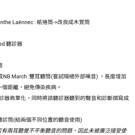
acinthe Laënnec : 紙捲筒->改良成木質筒
aped 聽診器
筒
 Leared? 或NB March :雙耳聽筒(嘗試隔絕外部噪音) ，長度增加
保持一個距離，避免傳染疾病。
 將雙耳的聽診器商業化，同時將該聽診器聽到的聲音和診斷撰寫成
雙耳聽筒+雙聽診筒(給兩個不同位置的聽音使用)
否有兩耳聽覺不平衡聽音的問題，因此未被廣泛接受使