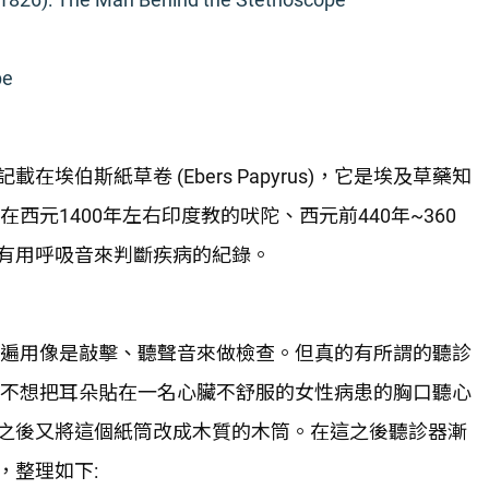
pe
伯斯紙草卷 (Ebers Papyrus)，它是埃及草藥知
西元1400年左右印度教的吠陀、西元前440年~360
有用呼吸音來判斷疾病的紀錄。
普遍用像是敲擊、聽聲音來做檢查。但真的有所謂的聽診
為不想把耳朵貼在一名心臟不舒服的女性病患的胸口聽心
之後又將這個紙筒改成木質的木筒。在這之後聽診器漸
，整理如下: