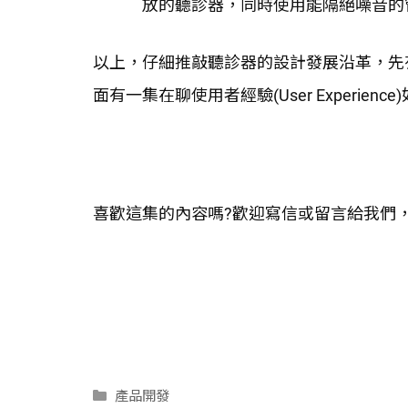
放的聽診器，同時使用能隔絕噪音的
以上，仔細推敲聽診器的設計發展沿革，先
面有一集在聊使用者經驗(User Experie
喜歡這集的內容嗎?歡迎寫信或留言給我們
分
產品開發