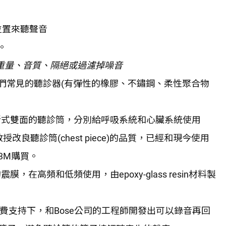
位置來聽聲音
。
重量、音質、隔絕或過濾掉噪音
在我們常見的聽診器(有彈性的橡膠、不鏽鋼、柔性聚合物
ague: 開發新式雙面的聽診筒，分別給呼吸系統和心臟系統使用
醫學院的教授改良聽診筒(chest piece)的品質，已經和現今使用
3M購買。
式的震膜，在高頻和低頻使用，由epoxy-glass resin材料製
s: 在J&J的經費支持下，和Bose公司的工程師開發出可以錄音再回