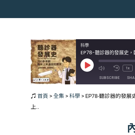
科學
EP78-聽診器的發展史，臨
Play
1x
Episode
SUBSCRIBE
SHA
♫
首頁
>
全集
>
科學
>
EP78-聽診器的發展
SHARE
RSS FEED
上..
LINK
EMBED