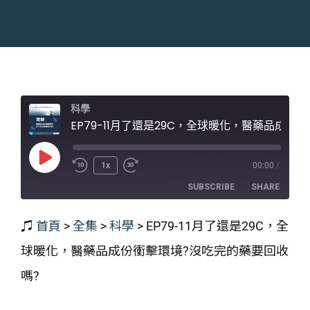
科學
EP79-11月了還是29C，全球暖化，醫藥品成份衝擊環境?沒吃完的藥要回收嗎?
Play
1x
00:00
/
Episode
SUBSCRIBE
SHARE
♫
首頁
>
全集
>
科學
>
EP79-11月了還是29C，全
SHARE
RSS FEED
球暖化，醫藥品成份衝擊環境?沒吃完的藥要回收
LINK
嗎?
EMBED