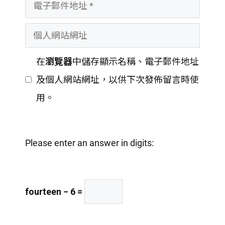
電
者
子
名
個
郵
稱
人
件
在
瀏覽器
中儲存顯示名稱、電子郵件地址
網
地
及個人網站網址，以供下次發佈留言時使
站
址
用。
網
址
Please enter an answer in digits:
fourteen − 6 =