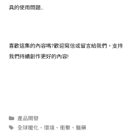
具的使用問題..
喜歡這集的內容嗎?歡迎寫信或留言給我們，支持
我們持續創作更好的內容!
分
產品開發
類
標
全球暖化
、
環境
、
衝擊
、
醫藥