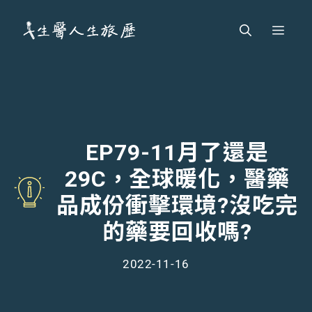
跳
Men
至
主
要
內
容
EP79-11月了還是
29C，全球暖化，醫藥
品成份衝擊環境?沒吃完
的藥要回收嗎?
2022-11-16