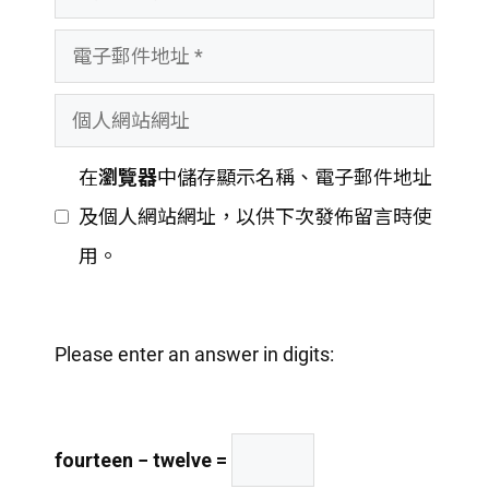
言
電
者
子
名
個
郵
稱
人
件
在
瀏覽器
中儲存顯示名稱、電子郵件地址
網
地
及個人網站網址，以供下次發佈留言時使
站
址
用。
網
址
Please enter an answer in digits:
fourteen − twelve =