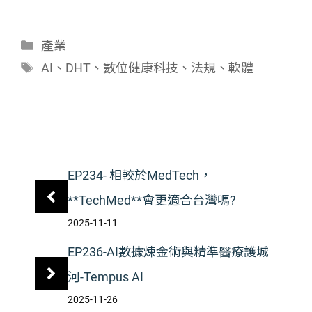
分
產業
類
標
AI
、
DHT
、
數位健康科技
、
法規
、
軟體
籤
EP234- 相較於MedTech，
**TechMed**會更適合台灣嗎?
2025-11-11
EP236-AI數據煉金術與精準醫療護城
河-Tempus AI
2025-11-26