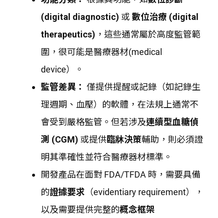
(digital diagnostic)
或
數位治療 (digital
therapeutics)
，這些通常屬於高度監管範
圍，很可能是醫療器材(medical
device）。
監管差異：
僅提供提醒或記錄（如記錄生
理週期、血壓）的軟體，在法規上通常不
會受到嚴格監管。但若涉及
連續型血糖偵
測 (CGM)
或提供
臨牀決策
輔助，則必須證
明其準確性並符合醫療器材標準。
開發產品在面對 FDA/TFDA 時，需要具備
的
證據要求
（evidentiary requirement），
以及需要提供完整的
概念框架