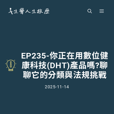
跳
Men
至
主
要
內
容
EP235-你正在用數位健
康科技(DHT)產品嗎?聊
聊它的分類與法規挑戰
2025-11-14