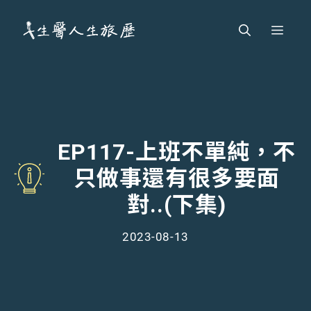
跳
Men
至
主
要
內
容
EP117-上班不單純，不
只做事還有很多要面
對..(下集)
2023-08-13