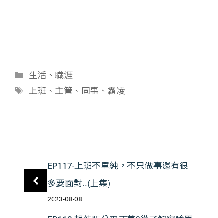
分
生活
、
職涯
類
標
上班
、
主管
、
同事
、
霸凌
籤
EP117-上班不單純，不只做事還有很
多要面對..(上集)
2023-08-08