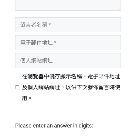
留
言
電
者
子
名
個
郵
稱
人
件
在
瀏覽器
中儲存顯示名稱、電子郵件地址
網
地
及個人網站網址，以供下次發佈留言時使
站
址
用。
網
址
Please enter an answer in digits: