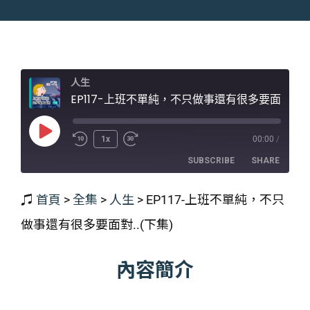
人生
EP117-上班不單純，不只做事還有很多要面對..(下集)
Play
1x
00:00
/
Episode
SUBSCRIBE
SHARE
♫
首頁
>
全集
>
人生
>
EP117-上班不單純，不只
SHARE
RSS FEED
做事還有很多要面對..(下集)
LINK
EMBED
內容簡介