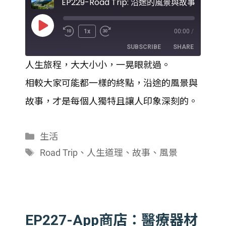
Play
1x
00:00
/
Episode
SUBSCRIBE
SHARE
人生旅程，大大小小，一晃眼就過。
SHARE
相較大家可能都一樣的終點，沿途的風景與
RSS FEED
LINK
故事，才是每個人獨特且讓人印象深刻的。
EMBED
分
生活
類
標
Road Trip
、
人生道理
、
故事
、
風景
籤
EP227-App商店：醫療器材