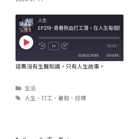
人生
Play
1x
00:00
/
Episode
SUBSCRIBE
SHARE
這集沒有生醫知識，只有人生故事。
SHARE
RSS FEED
LINK
分
生活
類
標
人生
、
打工
、
暑假
、
目標
EMBED
籤