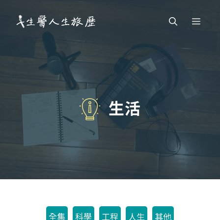
跳
Men
至
主
要
內
容
生活
全集
科學
工程
人生
其他