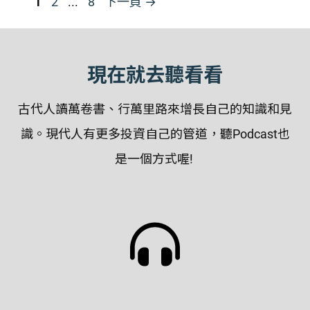
頁
頁
頁
1
2
...
8
下一頁
→
面
面
面
現在就去聽看看
古代人讀萬卷書、行萬里路來增長自己的知識和見
識。現代人有更多投資自己的管道，聽Podcast也
是一個方式喔!