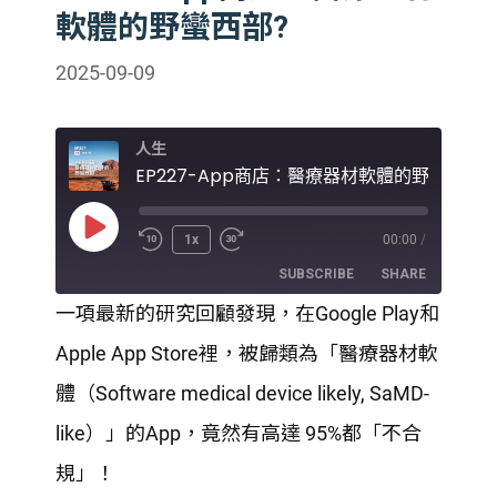
軟體的野蠻西部?
2025-09-09
人生
EP227-App商店：醫療器材軟體的野蠻西部?
Play
1x
00:00
/
Episode
SUBSCRIBE
SHARE
一項最新的研究回顧發現，在Google Play和
SHARE
Apple App Store裡，被歸類為「醫療器材軟
RSS FEED
LINK
體（Software medical device likely, SaMD-
like）」的App，竟然有高達 95%都「不合
EMBED
規」！