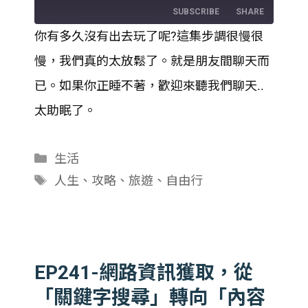
Episode
SUBSCRIBE
SHARE
你有多久沒有出去玩了呢?這集步調很慢很
SHARE
慢，我們真的太放鬆了。就是朋友間聊天而
RSS FEED
LINK
已。如果你正睡不著，歡迎來聽我們聊天..
太助眠了。
EMBED
分
生活
類
標
人生
、
攻略
、
旅遊
、
自由行
籤
EP241-網路資訊獲取，從
「關鍵字搜尋」轉向「內容