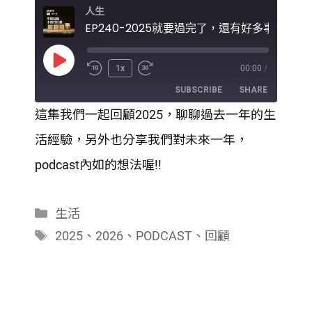
人生
EP240-2025就要過完了，還有好多事還沒做..
Play
1x
00:00
/
Episode
SUBSCRIBE
SHARE
這集我們一起回顧2025，聊聊過去一年的生
SHARE
活經驗，另外也分享我們對未來一年，
RSS FEED
LINK
podcast內如的想法喔!!
EMBED
分
生活
類
標
2025
、
2026
、
PODCAST
、
回顧
籤