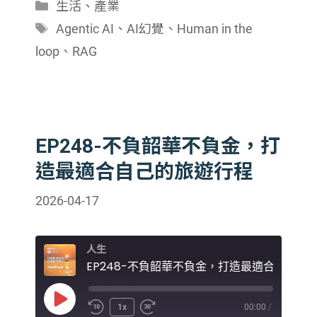
分
生活
、
產業
類
標
Agentic AI
、
AI幻覺
、
Human in the
籤
loop
、
RAG
EP248-不負韶華不負金，打
造最適合自己的旅遊行程
2026-04-17
人生
Play
1x
00:00
/