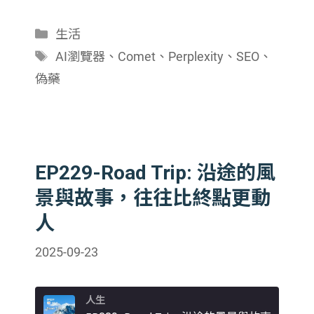
EMBED
分
生活
類
標
AI瀏覽器
、
Comet
、
Perplexity
、
SEO
、
籤
偽藥
EP229-Road Trip: 沿途的風
景與故事，往往比終點更動
人
2025-09-23
人生