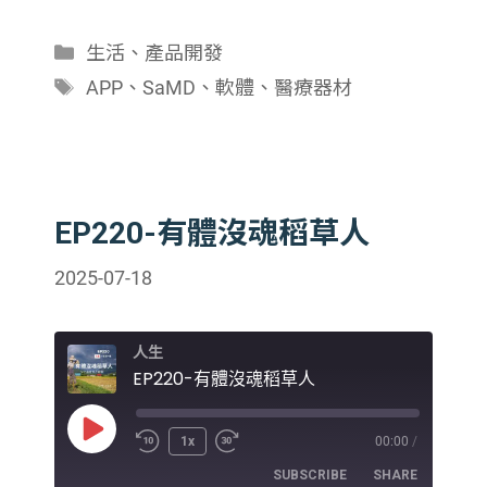
分
生活
、
產品開發
類
標
APP
、
SaMD
、
軟體
、
醫療器材
籤
EP220-有體沒魂稻草人
2025-07-18
人生
EP220-有體沒魂稻草人
Play
1x
00:00
/
Episode
SUBSCRIBE
SHARE