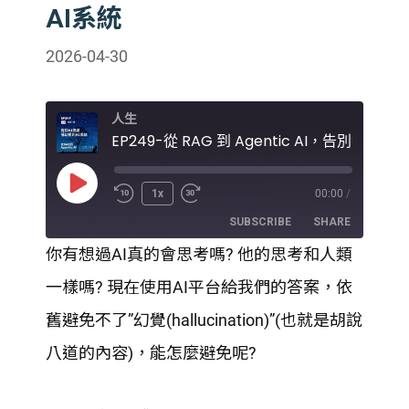
AI系統
2026-04-30
人生
Play
1x
00:00
/
Episode
SUBSCRIBE
SHARE
你有想過AI真的會思考嗎? 他的思考和人類
SHARE
一樣嗎? 現在使用AI平台給我們的答案，依
RSS FEED
LINK
舊避免不了”幻覺(hallucination)”(也就是胡說
八道的內容)，能怎麼避免呢?
EMBED