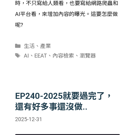
時，不只寫給人類看，也要寫給網路爬蟲和
AI平台看，來增加內容的曝光。這要怎麼做
呢?
分
生活
、
產業
類
標
AI
、
EEAT
、
內容檢索
、
瀏覽器
籤
EP240-2025就要過完了，
還有好多事還沒做..
2025-12-31