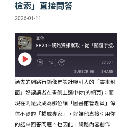
檢索」直接問答
2026-01-11
其他
EP2
Play
1x
00:00
/
Episode
SUBSCRIBE
SHARE
過去的網路行銷像是設計吸引人的「書本封
SHARE
面」好讓讀者在書架上選中你(的網頁)；而
RSS FEED
LINK
現在則是要成為那位讓「圖書館管理員」深
信不疑的「權威專家」，好讓他直接引用你
EMBED
的話來回答問題。也因此，網路內容創作