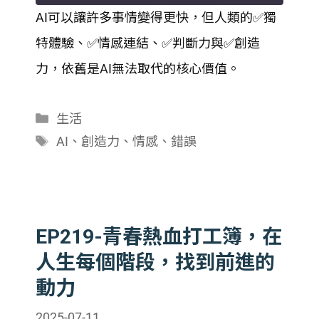
AI可以讓許多事情變得更快，但人類的✅獨
SHARE
特體驗、✅情感連結、✅判斷力與✅創造
RSS FEED
LINK
力，依舊是AI無法取代的核心價值。
EMBED
分
生活
類
標
AI
、
創造力
、
情感
、
錯誤
籤
EP219-青春熱血打工簿，在
人生每個階段，找到前進的
動力
2025-07-11