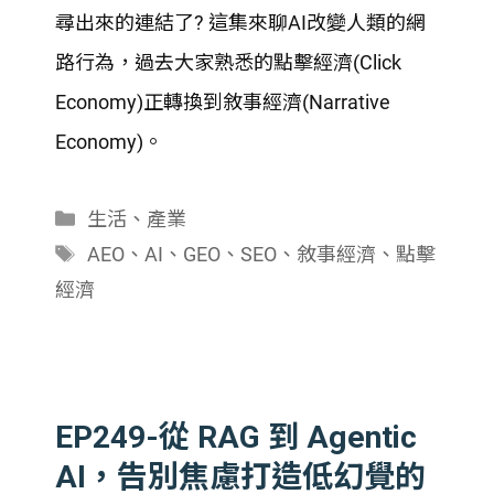
SHARE
尋出來的連結了? 這集來聊AI改變人類的網
RSS FEED
LINK
路行為，過去大家熟悉的點擊經濟(Click
Economy)正轉換到敘事經濟(Narrative
EMBED
Economy)。
分
生活
、
產業
類
標
AEO
、
AI
、
GEO
、
SEO
、
敘事經濟
、
點擊
籤
經濟
EP249-從 RAG 到 Agentic
AI，告別焦慮打造低幻覺的