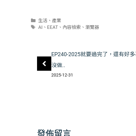
分
生活
、
產業
類
標
AI
、
EEAT
、
內容檢索
、
瀏覽器
籤
EP240-2025就要過完了，還有好
沒做..
2025-12-31
發佈留言