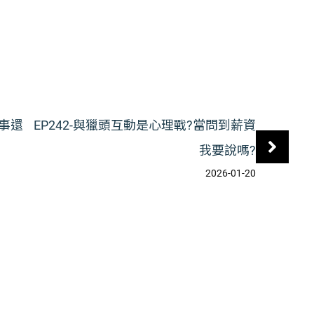
多事還
EP242-與獵頭互動是心理戰?當問到薪資
我要說嗎?
2026-01-20