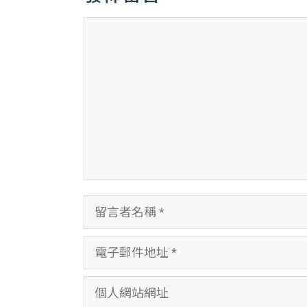
留
言
留
言
電
者
子
名
個
郵
稱