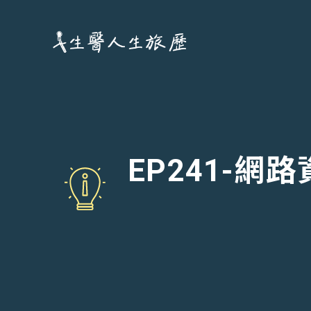
跳
至
主
要
內
容
EP241-