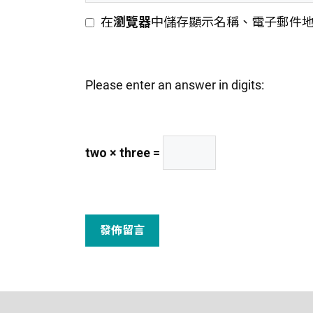
人
件
在
瀏覽器
中儲存顯示名稱、電子郵件
網
地
站
址
網
Please enter an answer in digits:
址
two × three =