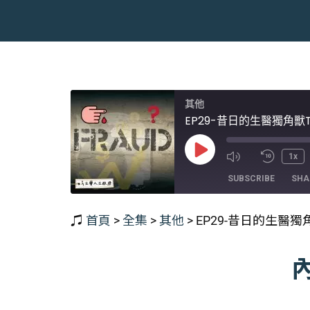
其他
EP29-昔日的生醫獨角獸
Play
1x
Episode
SUBSCRIBE
SHA
♫
首頁
>
全集
>
其他
>
EP29-昔日的生醫獨
SHARE
RSS FEED
LINK
EMBED