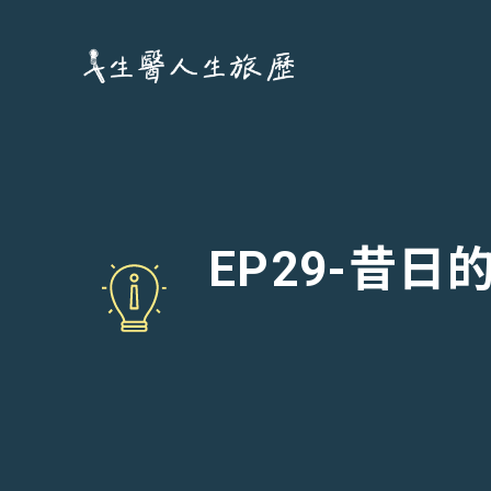
跳
至
主
要
內
容
EP29-昔日