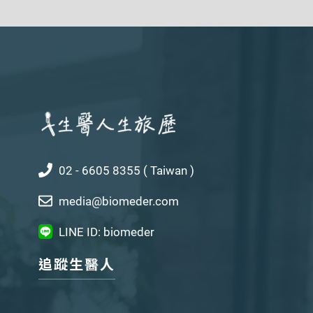
02 - 6605 8355 ( Taiwan )
media@biomeder.com
LINE ID: biomeder
追蹤生醫人