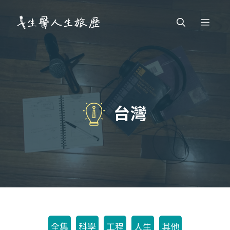
跳
Men
至
主
要
內
容
台灣
全集
科學
工程
人生
其他