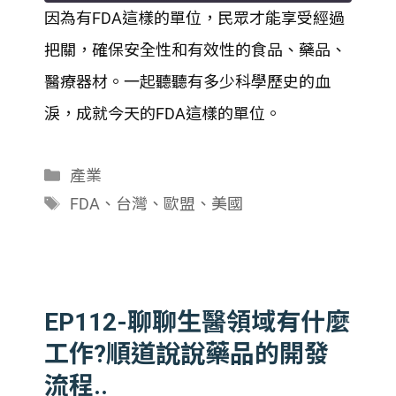
因為有FDA這樣的單位，民眾才能享受經過
SHARE
把關，確保安全性和有效性的食品、藥品、
RSS FEED
LINK
醫療器材。一起聽聽有多少科學歷史的血
淚，成就今天的FDA這樣的單位。
EMBED
分
產業
類
標
FDA
、
台灣
、
歐盟
、
美國
籤
EP112-聊聊生醫領域有什麼
工作?順道說說藥品的開發
流程..