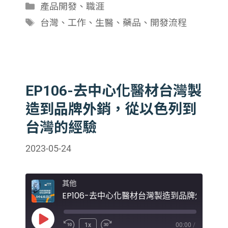
分
產品開發
、
職涯
類
標
台灣
、
工作
、
生醫
、
藥品
、
開發流程
籤
EP106-去中心化醫材台灣製
造到品牌外銷，從以色列到
台灣的經驗
2023-05-24
其他
EP1
Play
1x
00:00
/