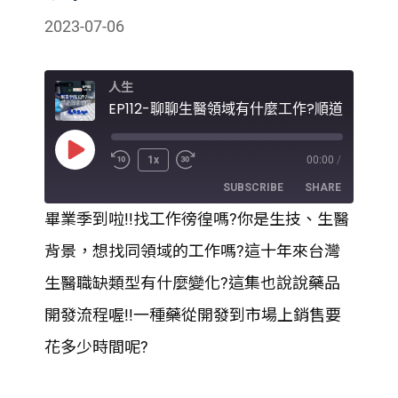
2023-07-06
人生
Play
1x
00:00
/
Episode
SUBSCRIBE
SHARE
畢業季到啦!!找工作徬徨嗎?你是生技、生醫
SHARE
背景，想找同領域的工作嗎?這十年來台灣
RSS FEED
LINK
生醫職缺類型有什麼變化?這集也說說藥品
開發流程喔!!一種藥從開發到市場上銷售要
EMBED
花多少時間呢?