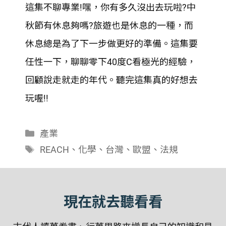
這集不聊專業!嘿，你有多久沒出去玩啦?中
SHARE
秋節有休息夠嗎?旅遊也是休息的一種，而
RSS FEED
LINK
休息總是為了下一步做更好的準備。這集要
任性一下，聊聊零下40度C看極光的經驗，
EMBED
回顧說走就走的年代。聽完這集真的好想去
玩喔!!
分
產業
類
標
REACH
、
化學
、
台灣
、
歐盟
、
法規
籤
現在就去聽看看