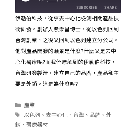
Episode
SUBSCRIBE
SHARE
伊勒伯科技，從事去中心化檢測相關產品技
SHARE
術研發。創辦人熊樂昌博士，從以色列回到
RSS FEED
LINK
台灣創業，之後又回到以色列建立分公司。
他對產品開發的願景是什麼?什麼又是去中
EMBED
心化醫療呢?而我們瞭解到的伊勒伯科技，
台灣研發製造，建立自己的品牌，產品卻主
要是外銷。這是為什麼呢?
分
產業
類
標
以色列
、
去中心化
、
台灣
、
品牌
、
外
籤
銷
、
醫療器材