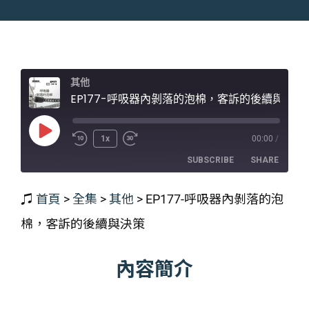
其他
EP177-呼吸器內剝落的泡棉，客訴的後續與決策
Play
1x
00:00
/
Episode
SUBSCRIBE
SHARE
♫
首頁
>
全集
>
其他
>
EP177-呼吸器內剝落的泡
SHARE
RSS FEED
棉，客訴的後續與決策
LINK
EMBED
內容簡介