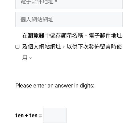
者
子
名
個
郵
稱
人
件
在
瀏覽器
中儲存顯示名稱、電子郵件地址
網
地
及個人網站網址，以供下次發佈留言時使
站
址
用。
網
址
Please enter an answer in digits:
ten + ten =