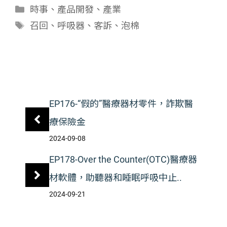
分
時事
、
產品開發
、
產業
類
標
召回
、
呼吸器
、
客訴
、
泡棉
籤
EP176-“假的”醫療器材零件，詐欺醫
療保險金
2024-09-08
EP178-Over the Counter(OTC)醫療器
材軟體，助聽器和睡眠呼吸中止..
2024-09-21