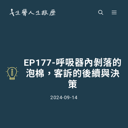
跳
Men
至
主
要
內
容
EP177-呼吸器內剝落的
泡棉，客訴的後續與決
策
2024-09-14