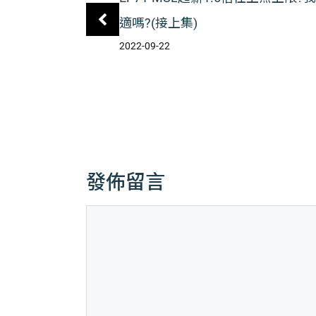
適嗎?(接上集)
2022-09-22
發佈留言
留
言