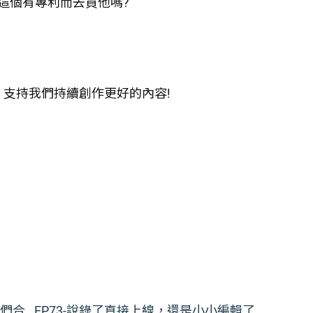
這個有專利而去買他嗎?
，支持我們持續創作更好的內容!
我們合
EP73-說錄了直接上線，還是小小編輯了