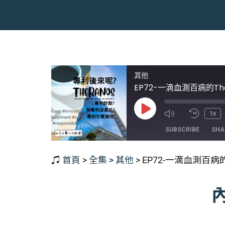
其他
EP72-一滴血測百病的T
Play
1x
Episode
SUBSCRIBE
SHA
♫
首頁
>
全集
>
其他
>
EP72-一滴血測百病
SHARE
RSS FEED
LINK
EMBED