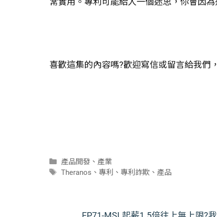
常實用。專利可能給人一個迷思，你會因為
喜歡這集的內容嗎?歡迎寫信或留言給我們
分
產品開發
、
產業
類
標
Theranos
、
專利
、
專利詐欺
、
產品
籤
EP71-MSL起薪1.5倍往上無上限?