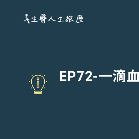
跳
至
主
要
內
容
EP72-一滴