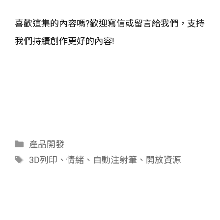
喜歡這集的內容嗎?歡迎寫信或留言給我們，支持
我們持續創作更好的內容!
分
產品開發
類
標
3D列印
、
情緒
、
自動注射筆
、
開放資源
籤