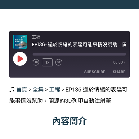
工程
EP136-過於情緒的表達可能事情沒幫助，開源的3D列印自動注射筆
Play
1x
00:00
/
Episode
SUBSCRIBE
SHARE
♫
首頁
>
全集
>
工程
>
EP136-過於情緒的表達可
SHARE
RSS FEED
能事情沒幫助，開源的3D列印自動注射筆
LINK
EMBED
內容簡介