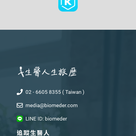
02 - 6605 8355 ( Taiwan )
media@biomeder.com
LINE ID: biomeder
追蹤生醫人