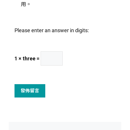
址
用。
網
址
Please enter an answer in digits:
1 × three =