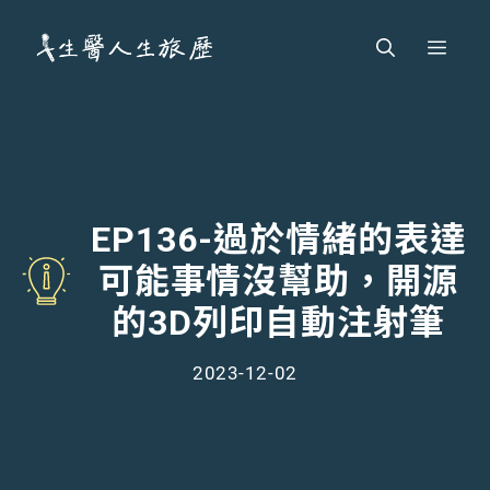
跳
Men
至
主
要
內
容
EP136-過於情緒的表達
可能事情沒幫助，開源
的3D列印自動注射筆
2023-12-02