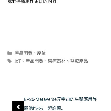
我們持續創作更好的內容!
分
產品開發
、
產業
類
標
IoT
、
產品開發
、
醫療器材
、
醫療產品
籤
EP26-Metaverse元宇宙的生醫應用許
願池!快來一起許願..