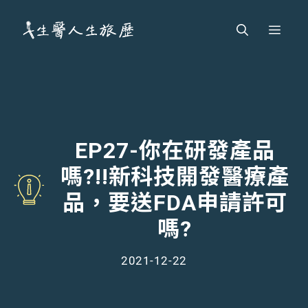
跳
Men
至
主
要
內
容
EP27-你在研發產品
嗎?!!新科技開發醫療產
品，要送FDA申請許可
嗎?
2021-12-22