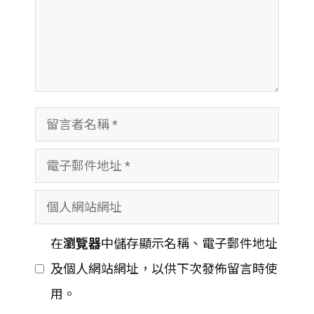
留
言
電
者
子
名
個
郵
稱
人
件
在
瀏覽器
中儲存顯示名稱、電子郵件地址
網
地
及個人網站網址，以供下次發佈留言時使
站
址
用。
網