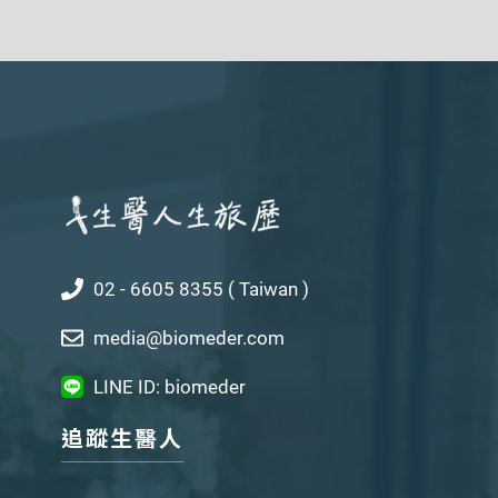
02 - 6605 8355 ( Taiwan )
media@biomeder.com
LINE ID: biomeder
追蹤生醫人