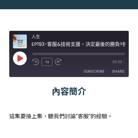
人生
EP193-客服&技術支援，決定最後的勝負?換位思考(下)
Play
1x
00:00
/
Episode
SUBSCRIBE
SHARE
內容簡介
SHARE
RSS FEED
LINK
EMBED
這集要接上集，聽我們討論”客服”的經驗。