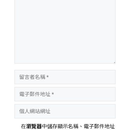
言
留
言
電
者
子
名
個
郵
稱
人
件
在
瀏覽器
中儲存顯示名稱、電子郵件地址
網