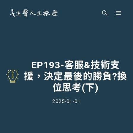
跳
Men
至
主
要
內
容
EP193-客服&技術支
援，決定最後的勝負?換
位思考(下)
2025-01-01