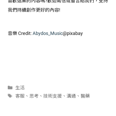
喜歡這集的內容嗎?歡迎寫信或留言給我們，支持
我們持續創作更好的內容!
音樂 Credit:
Abydos_Music
@pixabay
分
生活
類
標
客服
、
思考
、
技術支援
、
溝通
、
醫藥
籤