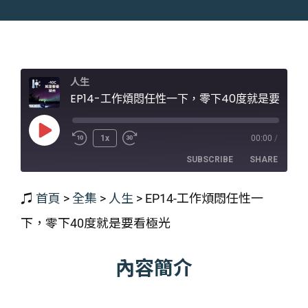
人生
EP14-工作煩悶任性一下，零下40度就是要看極光
Play
1x
00:00
/
Episode
SUBSCRIBE
SHARE
♫
首頁
>
全集
>
人生
>
EP14-工作煩悶任性一
SHARE
RSS FEED
下，零下40度就是要看極光
LINK
EMBED
內容簡介