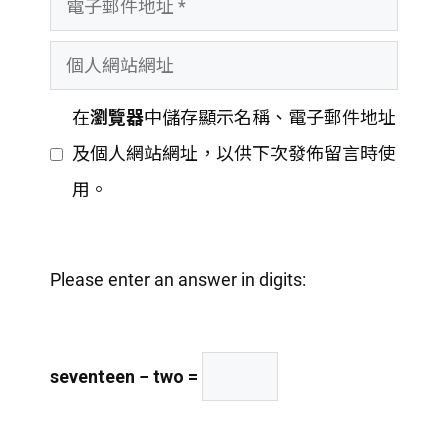
者
子
名
個
郵
稱
人
件
在
瀏覽器
中儲存顯示名稱、電子郵件地址
網
地
及個人網站網址，以供下次發佈留言時使
站
址
用。
網
址
Please enter an answer in digits:
seventeen − two =