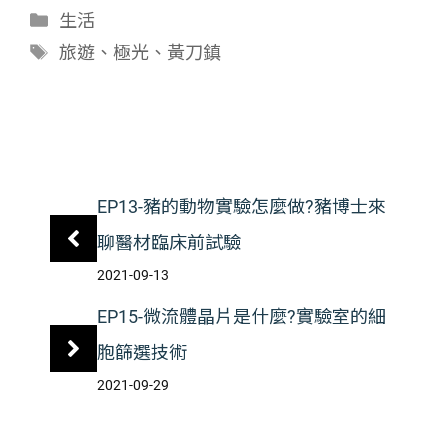
分
生活
類
標
旅遊
、
極光
、
黃刀鎮
籤
EP13-豬的動物實驗怎麼做?豬博士來
聊醫材臨床前試驗
2021-09-13
EP15-微流體晶片是什麼?實驗室的細
胞篩選技術
2021-09-29