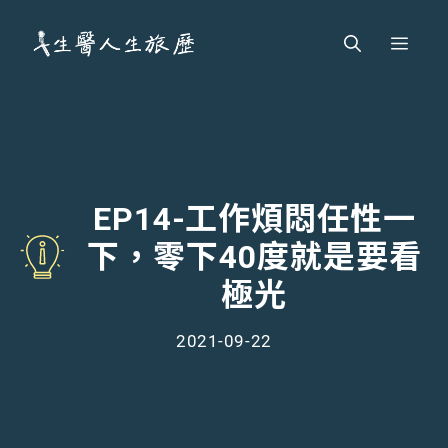
跳
Men
至
主
要
內
容
EP14-工作煩悶任性一
下，零下40度就是要看
極光
2021-09-22