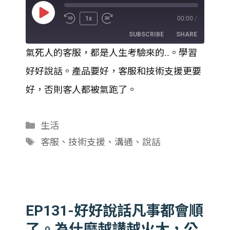
Play
1x
00:00
/
Episode
SUBSCRIBE
SHARE
氣死人的客服，都是人生考驗來的..。學習
SHARE
好好說話。產品要好，客服和技術支援更要
RSS FEED
LINK
好，否則客人都被氣跑了。
EMBED
分
生活
類
標
客服
、
技術支援
、
溝通
、
說話
籤
EP131-好好說話凡事都會順
了。為什麼越講越火大，公