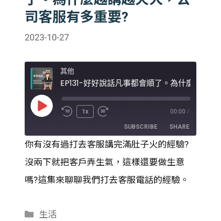
司客服有多重要?
2023-10-27
其他
Play
1x
00:00
/
Episode
SUBSCRIBE
SHARE
你有沒有過打去客服講完滿肚子火的經驗?
SHARE
沒兩下就把客戶弄生氣，這樣還要做生意
RSS FEED
LINK
嗎?這集來聊聊我們打去客服電話的經驗。
EMBED
分
生活