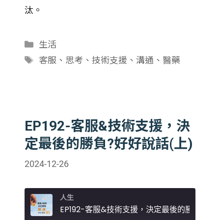
SHARE
汰。
RSS FEED
LINK
分
生活
EMBED
類
標
客服
、
思考
、
技術支援
、
溝通
、
醫藥
籤
EP192-客服&技術支援，決
定最後的勝負?好好說話(上)
2024-12-26
人生