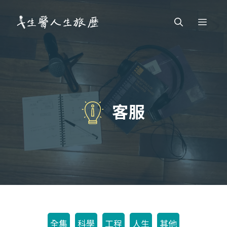
跳
Men
至
主
要
內
容
客服
全集
科學
工程
人生
其他