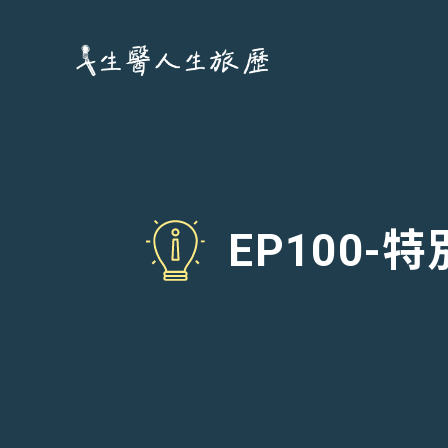
跳
至
主
要
內
容
EP100