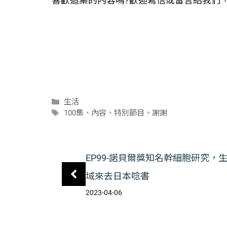
喜歡這集的內容嗎?歡迎寫信或留言給我們
分
生活
類
標
100集
、
內容
、
特別節目
、
謝謝
籤
EP99-諾貝爾獎知名幹細胞研究，
域來去日本唸書
2023-04-06