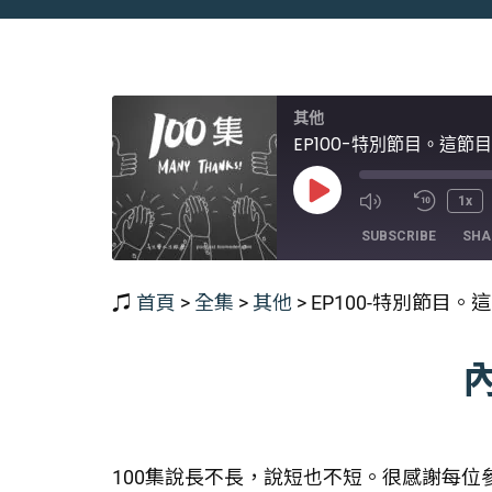
其他
EP100-特別節目。這節
Play
1x
Episode
SUBSCRIBE
SHA
♫
首頁
>
全集
>
其他
>
EP100-特別節目
SHARE
RSS FEED
LINK
EMBED
100集說長不長，說短也不短。很感謝每