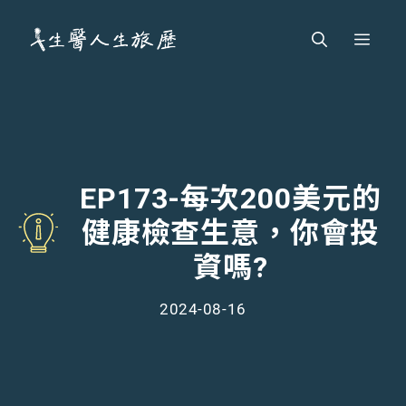
跳
Men
至
主
要
內
容
EP173-每次200美元的
健康檢查生意，你會投
資嗎?
2024-08-16