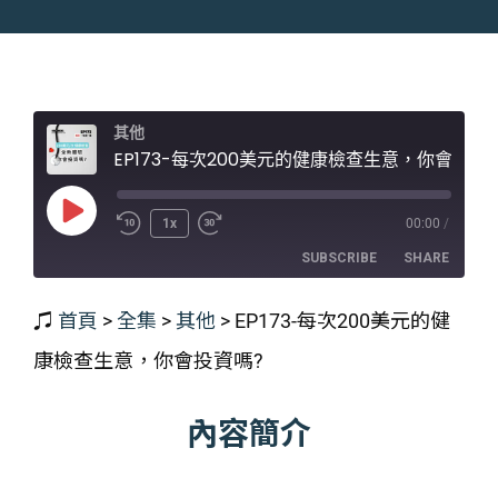
其他
EP173-每次200美元的健康檢查生意，你會投資嗎?
Play
1x
00:00
/
Episode
SUBSCRIBE
SHARE
♫
首頁
>
全集
>
其他
>
EP173-每次200美元的健
SHARE
RSS FEED
康檢查生意，你會投資嗎?
LINK
EMBED
內容簡介