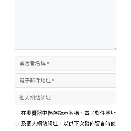
留
言
電
者
子
名
個
郵
稱
人
件
在
瀏覽器
中儲存顯示名稱、電子郵件地址
網
地
及個人網站網址，以供下次發佈留言時使
站
址