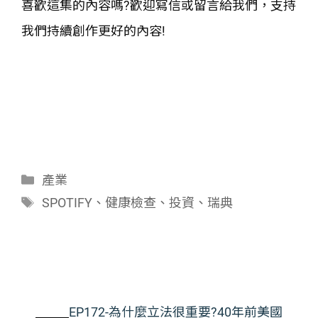
喜歡這集的內容嗎?歡迎寫信或留言給我們，支持
我們持續創作更好的內容!
分
產業
類
標
SPOTIFY
、
健康檢查
、
投資
、
瑞典
籤
EP172-為什麼立法很重要?40年前美國