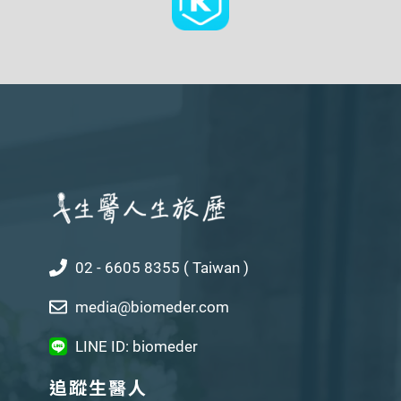
02 - 6605 8355 ( Taiwan )
media@biomeder.com
LINE ID: biomeder
追蹤生醫人