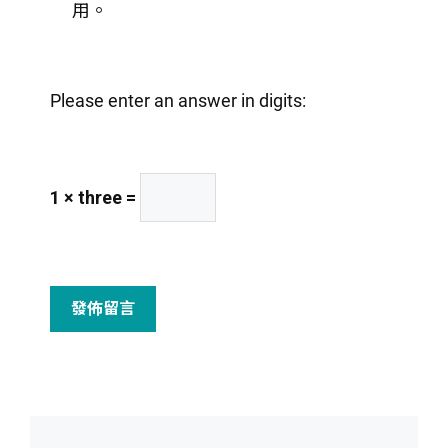
用。
網
址
Please enter an answer in digits:
1 × three =