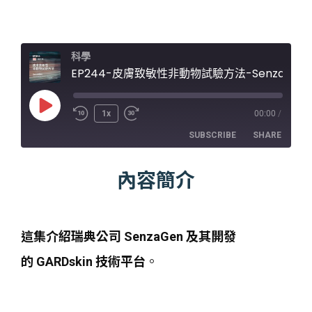
科學
EP244-皮膚致敏性非動物試驗方法-SenzaGen
Play
1x
00:00
/
Episode
SUBSCRIBE
SHARE
內容簡介
SHARE
RSS FEED
LINK
EMBED
這集介紹瑞典公司 SenzaGen 及其開發
的 GARDskin 技術平台
。