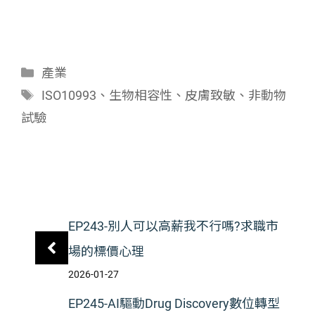
分
產業
類
標
ISO10993
、
生物相容性
、
皮膚致敏
、
非動物
籤
試驗
EP243-別人可以高薪我不行嗎?求職市
場的標價心理
2026-01-27
EP245-AI驅動Drug Discovery數位轉型