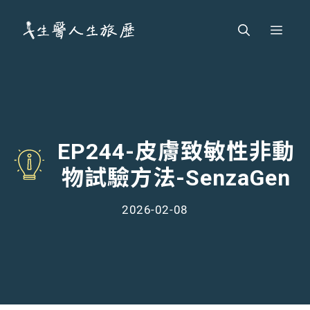
跳
Men
至
主
要
內
容
EP244-皮膚致敏性非動
物試驗方法-SenzaGen
2026-02-08