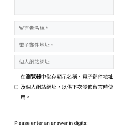
留
言
電
者
子
名
個
郵
稱
人
件
在
瀏覽器
中儲存顯示名稱、電子郵件地址
網
地
及個人網站網址，以供下次發佈留言時使
站
址
用。
網
址
Please enter an answer in digits: