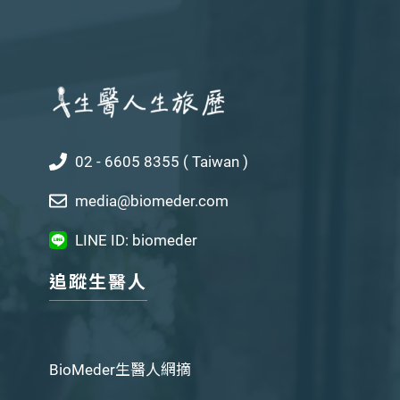
02 - 6605 8355 ( Taiwan )
media@biomeder.com
LINE ID: biomeder
追蹤生醫人
BioMeder生醫人網摘