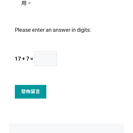
用。
網
址
Please enter an answer in digits:
17 + 7 =