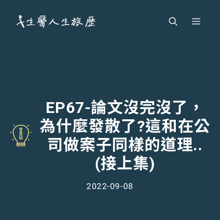
跳
Men
至
主
要
內
容
EP67-論文沒完沒了，
為什麼發散了?這和在公
司做案子同樣的道理..
(接上集)
2022-09-08