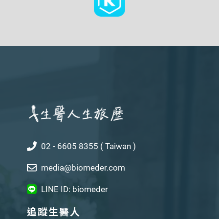
02 - 6605 8355 ( Taiwan )
media@biomeder.com
LINE ID: biomeder
追蹤生醫人