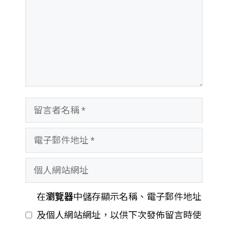
留
言
電
者
子
名
個
郵
稱
人
件
在
瀏覽器
中儲存顯示名稱、電子郵件地址
網
地
及個人網站網址，以供下次發佈留言時使
站
址