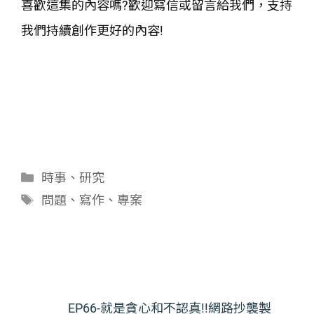
喜歡這集的內容嗎?歡迎寫信或留言給我們，支持
我們持續創作更好的內容!
分
時事
、
研究
類
標
問題
、
寫作
、
專案
籤
EP66-就是貪心和不認真!!網路抄襲製