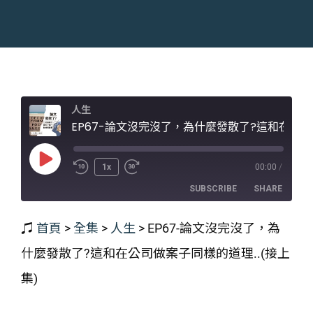
人生
EP67-論文沒完沒了，為什麼發散了?這和在公司做案子同樣的道理..(接上集)
Play
1x
00:00
/
Episode
SUBSCRIBE
SHARE
♫
首頁
>
全集
>
人生
>
EP67-論文沒完沒了，為
SHARE
RSS FEED
什麼發散了?這和在公司做案子同樣的道理..(接上
LINK
集)
EMBED