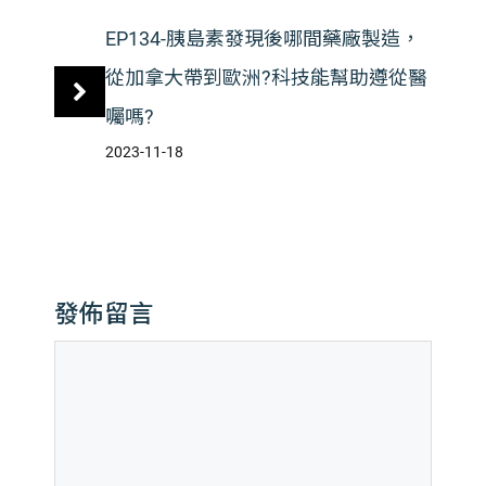
EP134-胰島素發現後哪間藥廠製造，
從加拿大帶到歐洲?科技能幫助遵從醫
囑嗎?
2023-11-18
發佈留言
留
言