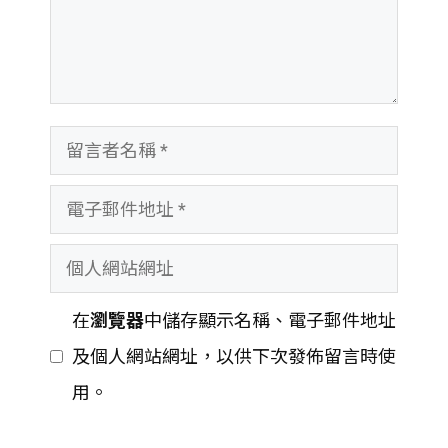
留
言
電
者
子
名
個
郵
稱
人
件
在
瀏覽器
中儲存顯示名稱、電子郵件地址
網
地
及個人網站網址，以供下次發佈留言時使
站
址
用。
網
址