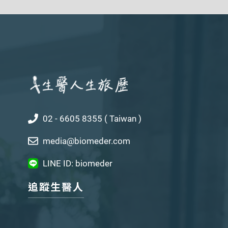
02 - 6605 8355 ( Taiwan )
media@biomeder.com
LINE ID: biomeder
追蹤生醫人