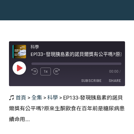
科學
EP133-發現胰島素的諾貝爾獎有公平嗎?原來生酮飲食在百年前是糖尿病患續命用....
Play
1x
00:00
/
Episode
SUBSCRIBE
SHARE
♫
首頁
>
全集
>
科學
>
EP133-發現胰島素的諾貝
SHARE
RSS FEED
爾獎有公平嗎?原來生酮飲食在百年前是糖尿病患
LINK
續命用….
EMBED