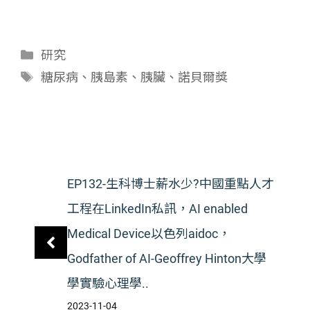
分
研究
類
標
糖尿病
、
胰島素
、
胰臟
、
諾貝爾獎
籤
EP132-生科博士薪水少?中國重點人才
工程在LinkedIn私訊，AI enabled
Medical Device以色列aidoc，
Godfather of AI-Geoffrey Hinton大學
學實驗心理學..
2023-11-04