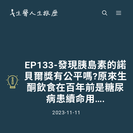
跳
Men
至
主
要
內
容
EP133-發現胰島素的諾
貝爾獎有公平嗎?原來生
酮飲食在百年前是糖尿
病患續命用….
2023-11-11