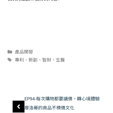
分
產品開發
類
標
專利
、
新創
、
智財
、
生醫
籤
EP94-每次購物都要議價，轉心境體驗
摩洛哥的商品不標價文化