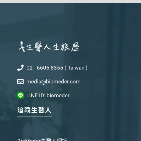
02 - 6605 8355 ( Taiwan )
media@biomeder.com
LINE ID: biomeder
追蹤生醫人