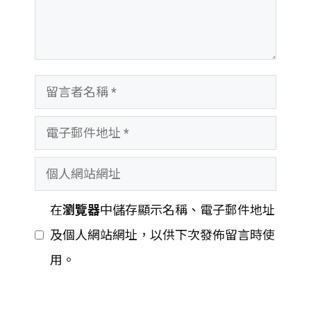
留
言
電
者
子
名
個
郵
稱
人
件
在
瀏覽器
中儲存顯示名稱、電子郵件地址
網
地
及個人網站網址，以供下次發佈留言時使
站
址
用。
網
址