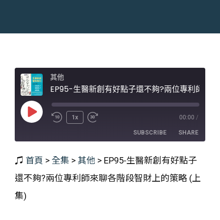
其他
EP95-生醫新創有好點子還不夠?兩位專利師來聊各階段智財上的策略 (上集)
Play
1x
00:00
/
Episode
SUBSCRIBE
SHARE
♫
首頁
>
全集
>
其他
>
EP95-生醫新創有好點子
SHARE
RSS FEED
還不夠?兩位專利師來聊各階段智財上的策略 (上
LINK
集)
EMBED