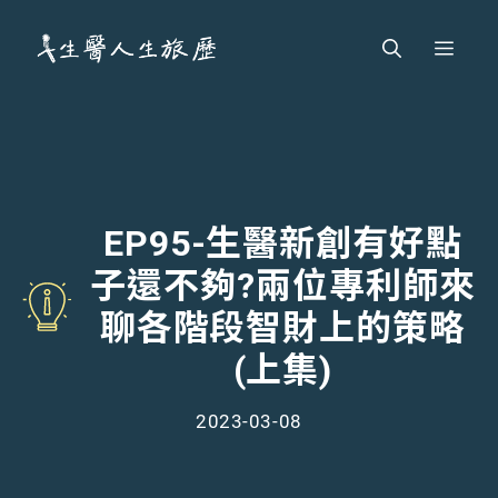
跳
Men
至
主
要
內
容
EP95-生醫新創有好點
子還不夠?兩位專利師來
聊各階段智財上的策略
(上集)
2023-03-08