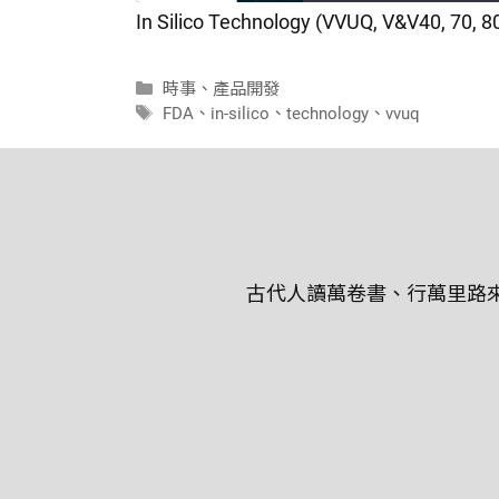
In Silico Technology (VVUQ, V&V40, 70, 8
SHARE
RSS FEED
分
時事
、
產品開發
LINK
類
標
FDA
、
in-silico
、
technology
、
vvuq
籤
EMBED
古代人讀萬卷書、行萬里路來