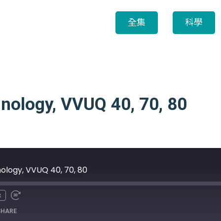
全集
科學
hnology, VVUQ 40, 70, 80
nology, VVUQ 40, 70, 80
x
SHARE