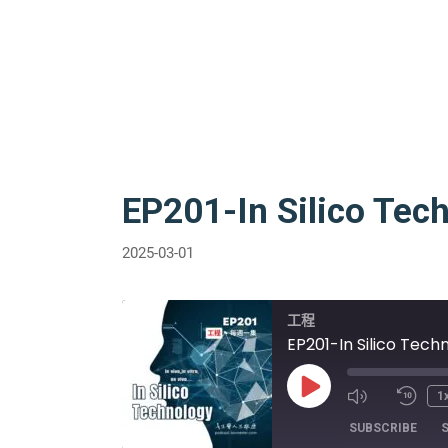
EP201-In Silico Tec
2025-03-01
工程
EP201-In Silico Tech
Play
1
Episode
SUBSCRIBE