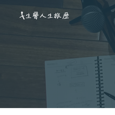
跳
至
主
要
內
容