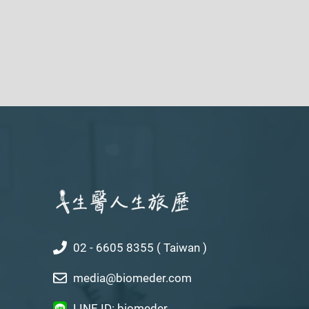
02 - 6605 8355 ( Taiwan )
media@biomeder.com
LINE ID: biomeder