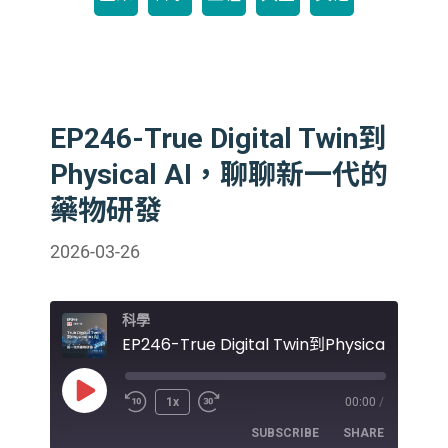
EP246-True Digital Twin到
Physical AI，聊聊新一代的
藥物研發
2026-03-26
科學
Play
1x
00:00
/
Episode
SUBSCRIBE
SHARE