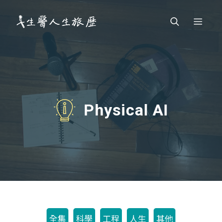
跳
Men
至
主
要
內
容
Physical AI
全集
科學
工程
人生
其他