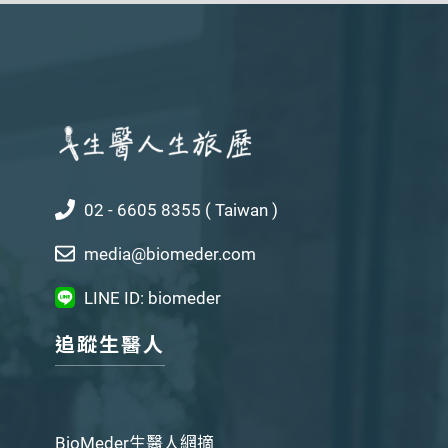
02 - 6605 8355 ( Taiwan )
media@biomeder.com
LINE ID: biomeder
追蹤生醫人
BioMeder生醫人網摘