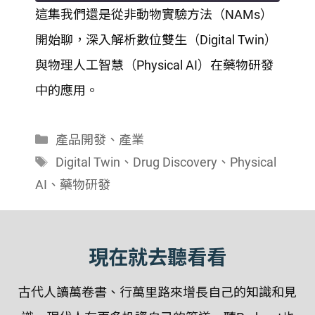
這集我們還是從非動物實驗方法（NAMs）
SHARE
開始聊，深入解析數位雙生（Digital Twin）
RSS FEED
LINK
與物理人工智慧（Physical AI）在藥物研發
中的應用。
EMBED
分
產品開發
、
產業
類
標
Digital Twin
、
Drug Discovery
、
Physical
籤
AI
、
藥物研發
現在就去聽看看
古代人讀萬卷書、行萬里路來增長自己的知識和見