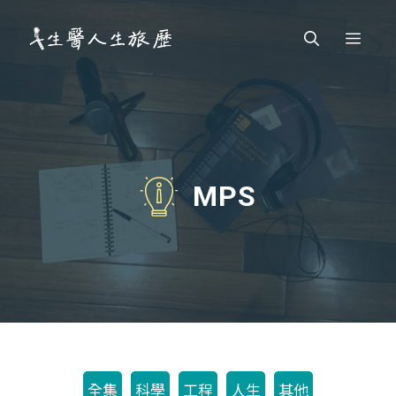
跳
Men
至
主
要
內
容
MPS
全集
科學
工程
人生
其他