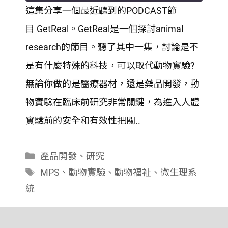
這集分享一個最近聽到的PODCAST節
SHARE
目 GetReal。GetReal是一個探討animal
RSS FEED
LINK
research的節目。聽了其中一集，討論是不
是有什麼特殊的科技，可以取代動物實驗?
EMBED
無論你做的是醫療器材，還是藥品開發，動
物實驗在臨床前研究非常關鍵，為進入人體
實驗前的安全和有效性把關..
分
產品開發
、
研究
類
標
MPS
、
動物實驗
、
動物福祉
、
微生理系
籤
統