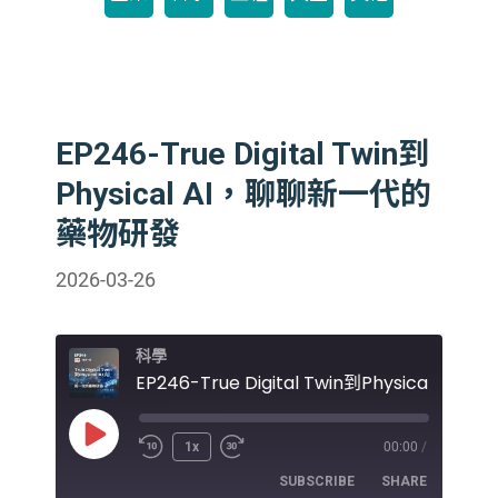
EP246-True Digital Twin到
Physical AI，聊聊新一代的
藥物研發
2026-03-26
科學
Play
1x
00:00
/
Episode
SUBSCRIBE
SHARE