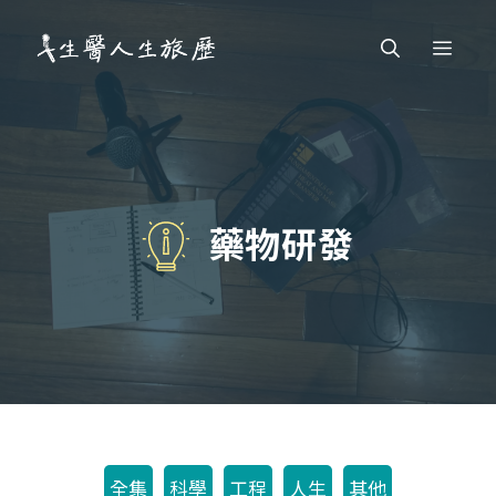
跳
Men
至
主
要
內
容
藥物研發
全集
科學
工程
人生
其他