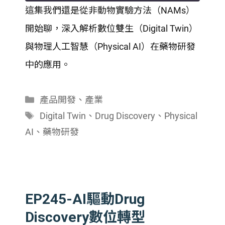
這集我們還是從非動物實驗方法（NAMs）
SHARE
開始聊，深入解析數位雙生（Digital Twin）
RSS FEED
LINK
與物理人工智慧（Physical AI）在藥物研發
中的應用。
EMBED
分
產品開發
、
產業
類
標
Digital Twin
、
Drug Discovery
、
Physical
籤
AI
、
藥物研發
EP245-AI驅動Drug
Discovery數位轉型