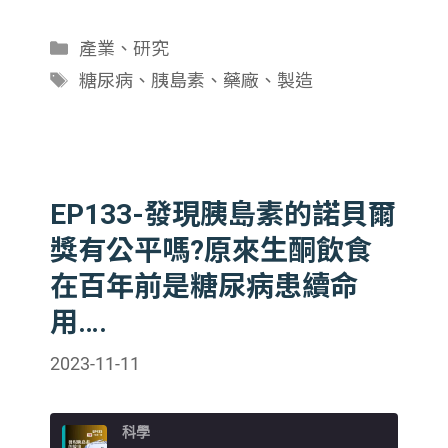
分
產業
、
研究
類
標
糖尿病
、
胰島素
、
藥廠
、
製造
籤
EP133-發現胰島素的諾貝爾
獎有公平嗎?原來生酮飲食
在百年前是糖尿病患續命
用….
2023-11-11
科學