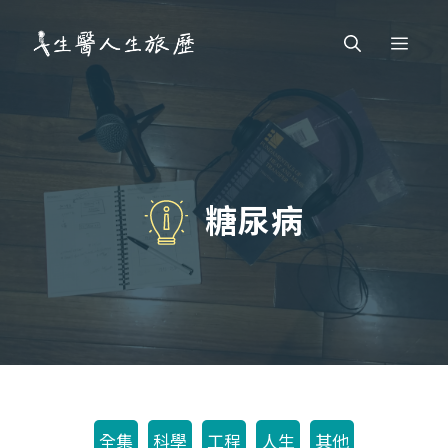
跳
Men
至
主
要
內
容
糖尿病
全集
科學
工程
人生
其他