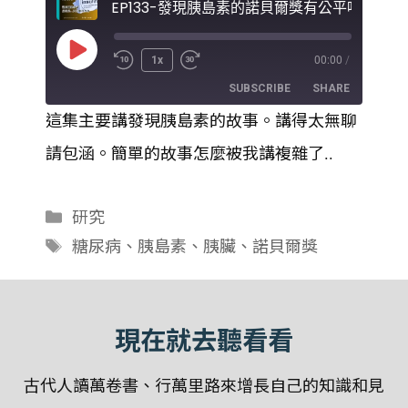
Play
1x
00:00
/
Episode
SUBSCRIBE
SHARE
這集主要講發現胰島素的故事。講得太無聊
SHARE
請包涵。簡單的故事怎麼被我講複雜了..
RSS FEED
LINK
分
研究
EMBED
類
標
糖尿病
、
胰島素
、
胰臟
、
諾貝爾獎
籤
現在就去聽看看
古代人讀萬卷書、行萬里路來增長自己的知識和見