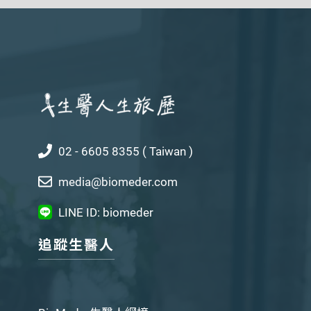
02 - 6605 8355 ( Taiwan )
media@biomeder.com
LINE ID: biomeder
追蹤生醫人