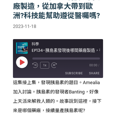
廠製造，從加拿大帶到歐
洲?科技能幫助遵從醫囑嗎?
2023-11-18
科學
EP13
Play
1x
00:00
/
Episode
SUBSCRIBE
SHARE
這集接上集，發現胰島素的題目。Amealia
SHARE
加入討論。胰島素的發現者Banting，好像
RSS FEED
LINK
上天派來解救人類的。故事說到這裡，接下
來是哪個藥廠，接續量產胰島素呢?
EMBED