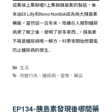
這集接上集聊喔!!上集聊胰島素的製造，後
SHARE
來由Eli Lilly和Novo Nordisk成為兩大胰島素
RSS FEED
LINK
藥廠。當然這一百年來，陸續在人類對糖尿
病更了解之後，發明了很多東西…。胰島素
EMBED
不再是糖尿病唯一解方，科學家開始想要能
防止糖尿病的發生..
分
生活
類
標
改變行為
、
糖尿病
、
習慣
、
藥品
籤
EP134-胰島素發現後哪間藥