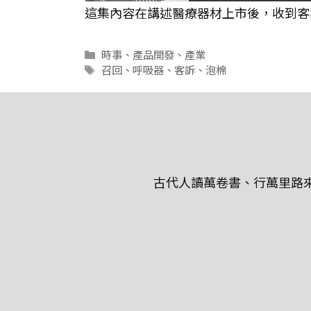
這集內容在講述醫療器材上市後，收到客
SHARE
RSS FEED
分
時事
、
產品開發
、
產業
LINK
類
標
召回
、
呼吸器
、
客訴
、
泡棉
籤
EMBED
古代人讀萬卷書、行萬里路來