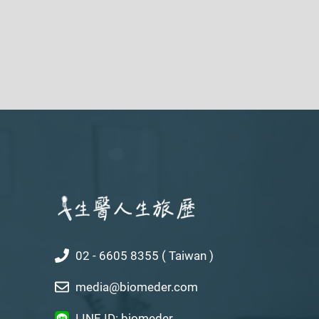
02 - 6605 8355 ( Taiwan )
media@biomeder.com
LINE ID: biomeder