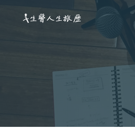
跳
至
主
要
內
容