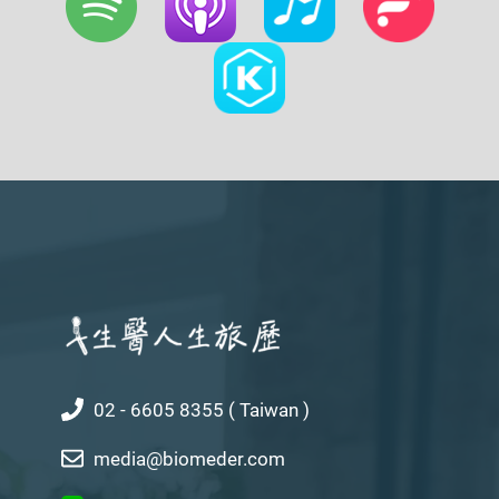
02 - 6605 8355 ( Taiwan )
media@biomeder.com