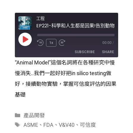
工程
Play
1x
00:00
/
Episode
SUBSCRIBE
SHARE
“Animal Model”這個名詞將在各種研究中慢
SHARE
慢消失..我們一起好好把in silico testing做
RSS FEED
LINK
好，接續動物實驗，掌握可信度評估的因果
基礎
EMBED
分
產品開發
類
標
ASME
、
FDA
、
V&V40
、
可信度
籤