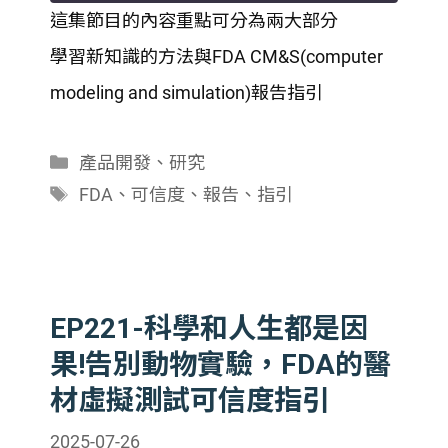
這集節目的內容重點可分為兩大部分
SHARE
學習新知識的方法與FDA CM&S(computer
RSS FEED
LINK
modeling and simulation)報告指引
EMBED
分
產品開發
、
研究
類
標
FDA
、
可信度
、
報告
、
指引
籤
EP221-科學和人生都是因
果!告別動物實驗，FDA的醫
材虛擬測試可信度指引
2025-07-26