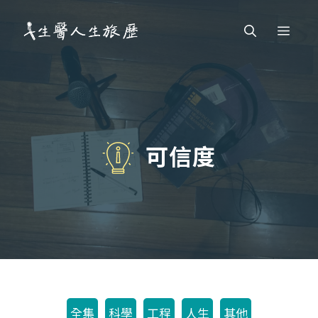
跳
Men
至
主
要
內
容
可信度
全集
科學
工程
人生
其他