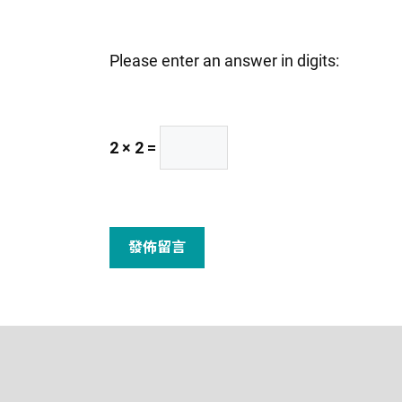
地
站
址
網
Please enter an answer in digits:
址
2 × 2 =