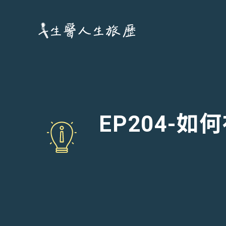
跳
至
主
要
內
容
EP204-