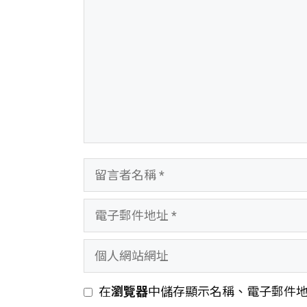
言
留
言
電
者
子
名
個
郵
稱
人
件
在
瀏覽器
中儲存顯示名稱、電子郵件
網