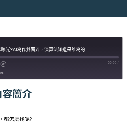
引擎曝光?AI寫作雙面刃，演算法知道是誰寫的
00:00
/
RE
內容簡介
，都怎麼找呢?