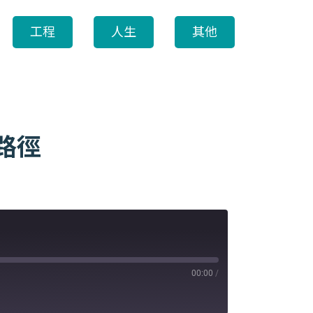
工程
人生
其他
發路徑
00:00
/