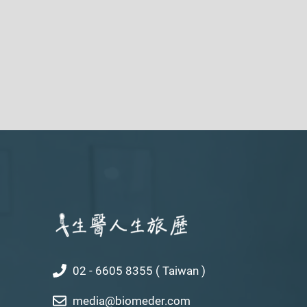
02 - 6605 8355 ( Taiwan )
media@biomeder.com