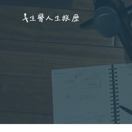
跳
至
主
要
內
容