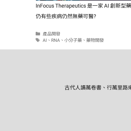
InFocus Therapeutics 是一
SHARE
仍有些疾病仍然無藥可醫?
RSS FEED
LINK
分
產品開發
EMBED
類
標
AI
、
RNA
、
小分子藥
、
藥物開發
籤
古代人讀萬卷書、行萬里路來