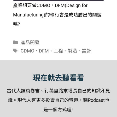
產業想要做CDMO，DFM(Design for
SHARE
Manufacturing)的執行會是成功勝出的關鍵
RSS FEED
LINK
嗎?
EMBED
分
產品開發
類
標
CDMO
、
DFM
、
工程
、
製造
、
設計
籤
現在就去聽看看
古代人讀萬卷書、行萬里路來增長自己的知識和見
識。現代人有更多投資自己的管道，聽Podcast也
是一個方式喔!