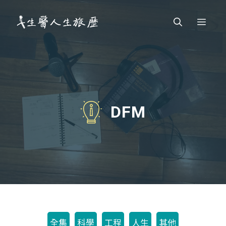
跳
Men
至
主
要
內
容
DFM
全集
科學
工程
人生
其他