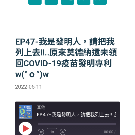
EP47-我是發明人，請把我
列上去!!..原來莫德納還未領
回COVID-19疫苗發明專利
w(°ｏ°)w
2022-05-11
其他
Play
1x
00:00
/