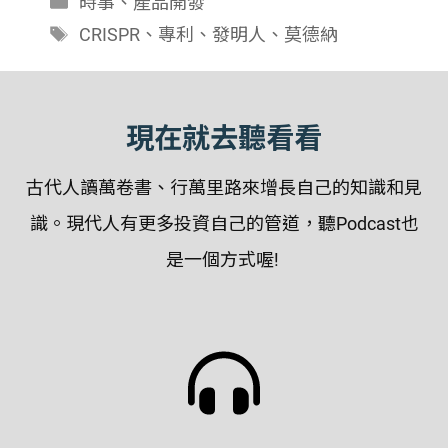
時事
、
產品開發
類
標
CRISPR
、
專利
、
發明人
、
莫德納
籤
現在就去聽看看
古代人讀萬卷書、行萬里路來增長自己的知識和見
識。現代人有更多投資自己的管道，聽Podcast也
是一個方式喔!