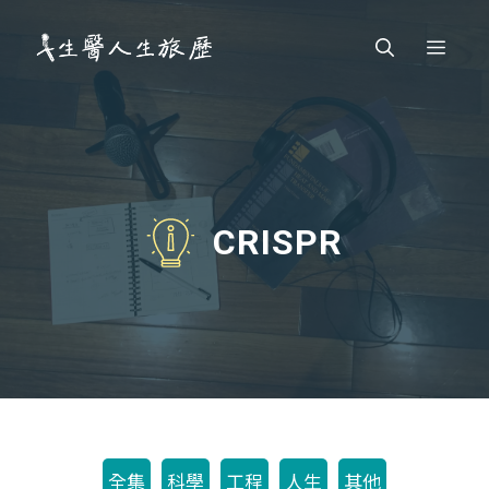
跳
Men
至
主
要
內
容
CRISPR
全集
科學
工程
人生
其他