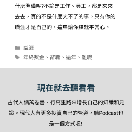
LINK
什麼準備呢?不論是工作、員工，都是來來
去去，真的不是什麼大不了的事。只有你的
EMBED
職涯才是自己的，這集讓你練就平常心。
分
職涯
類
標
年終獎金
、
辭職
、
過年
、
離職
籤
現在就去聽看看
古代人讀萬卷書、行萬里路來增長自己的知識和見
識。現代人有更多投資自己的管道，聽Podcast也
是一個方式喔!