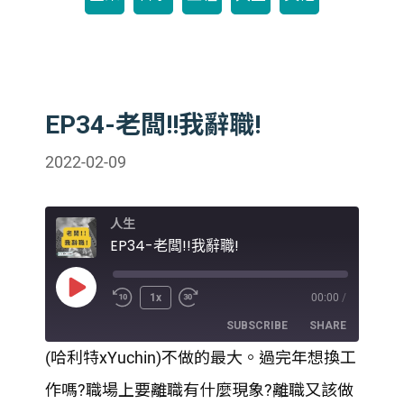
EP34-老闆!!我辭職!
2022-02-09
人生
EP34-老闆!!我辭職!
Play
1x
00:00
/
Episode
SUBSCRIBE
SHARE
(哈利特xYuchin)不做的最大。過完年想換工
SHARE
作嗎?職場上要離職有什麼現象?離職又該做
RSS FEED