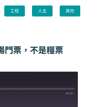
工程
人生
其他
職場門票，不是糧票
00:00
/