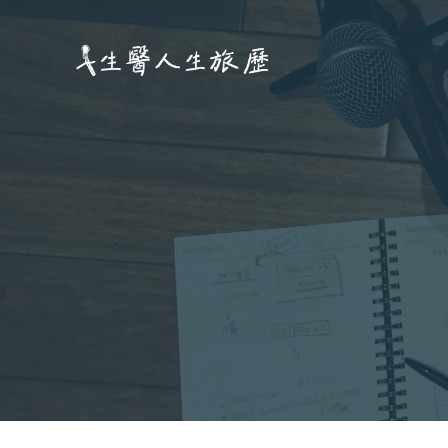
跳
至
主
要
內
容