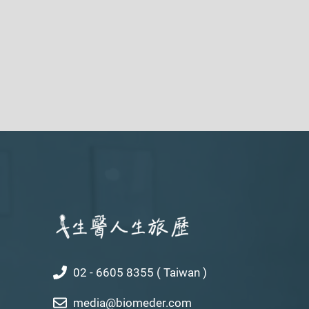
02 - 6605 8355 ( Taiwan )
media@biomeder.com