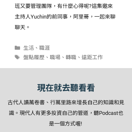
SHARE
班又要管理團隊，有什麼心得呢?這集邀來
RSS FEED
LINK
主持人Yuchin的前同事，阿里哥，一起來聊
聊天。
EMBED
分
生活
、
職涯
類
標
盤點履歷
、
職場
、
轉職
、
遠距工作
籤
現在就去聽看看
古代人讀萬卷書、行萬里路來增長自己的知識和見
識。現代人有更多投資自己的管道，聽Podcast也
是一個方式喔!