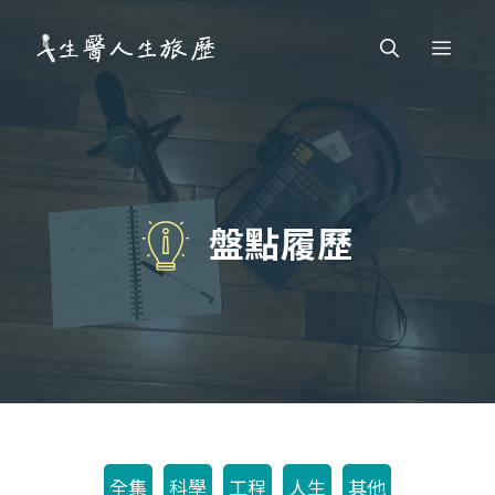
跳
Men
至
主
要
內
容
盤點履歷
全集
科學
工程
人生
其他