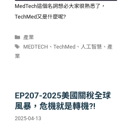
MedTech這個名詞想必大家很熟悉了，
SHARE
TechMed又是什麼呢?
RSS FEED
LINK
分
產業
EMBED
類
標
MEDTECH
、
TechMed
、
人工智慧
、
產
籤
業
EP207-2025美國關稅全球
風暴，危機就是轉機?!
2025-04-13