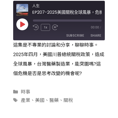
人生
Play
1x
00:00
/
Episode
SUBSCRIBE
SHARE
這集是不專業的討論和分享，聊聊時事。
SHARE
2025年四月，美國川普總統關稅政策，造成
RSS FEED
LINK
全球風暴，台灣醫藥製造業，能突圍嗎?這
個危機是否是思考改變的機會呢?
EMBED
分
時事
類
標
產業
、
美國
、
醫藥
、
關稅
籤