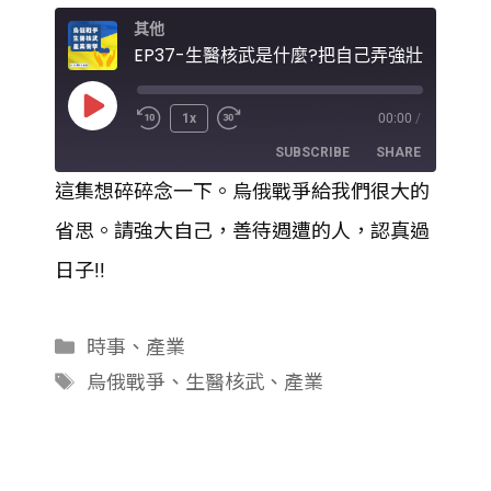
其他
Play
1x
00:00
/
Episode
SUBSCRIBE
SHARE
這集想碎碎念一下。烏俄戰爭給我們很大的
SHARE
省思。請強大自己，善待週遭的人，認真過
RSS FEED
LINK
日子!!
EMBED
分
時事
、
產業
類
標
烏俄戰爭
、
生醫核武
、
產業
籤