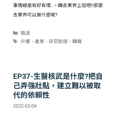
SHARE
事情總是有好有壞..。轉去業界上班吧!!那麼
RSS FEED
LINK
去業界可以做什麼呢?
EMBED
分
職涯
類
標
升遷
、
產業
、
研究助理
、
轉職
籤
EP37-生醫核武是什麼?把自
己弄強壯點，建立難以被取
代的依賴性
2022-03-04