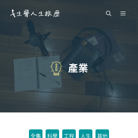
跳
Men
至
主
要
內
容
產業
全集
科學
工程
人生
其他