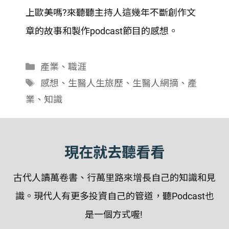
上歐美嗎?來聽聽主持人這幾年不斷創作文
EMBED
章的故事和製作podcast節目的感想。
分
產業
、
職涯
類
標
感想
、
生醫人生旅歷
、
生醫人網摘
、
產
籤
業
、
知識
現在就去聽看看
古代人讀萬卷書、行萬里路來增長自己的知識和見
識。現代人有更多投資自己的管道，聽Podcast也
是一個方式喔!