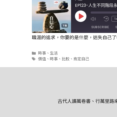
EP123-人生不同階
Play
1
Episode
SUBSCRIBE
職涯的追求，你要的是什麼，迷失自己了嗎
SHARE
RSS FEED
分
時事
、
生活
LINK
類
標
價值
、
時事
、
比較
、
肯定自己
籤
EMBED
古代人讀萬卷書、行萬里路來