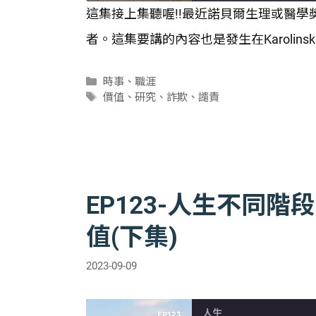
這集接上集聽喔!!最近諾貝爾生理或醫學獎公佈
SHARE
者。這集要講的內容也是發生在Karolinska 
RSS FEED
LINK
分
時事
、
職涯
EMBED
類
標
價值
、
研究
、
詐欺
、
譴責
籤
EP123-人生不同
值(下集)
2023-09-09
人生