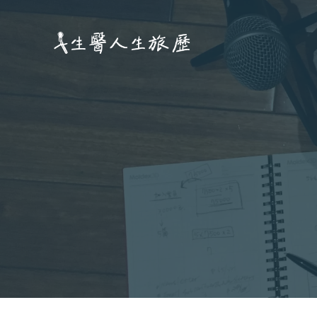
跳
至
主
要
內
容