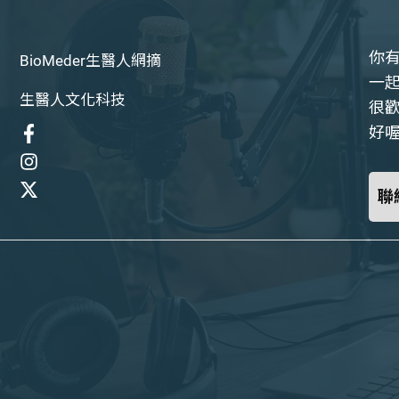
你
BioMeder生醫人網摘
一
生醫人文化科技
很
好喔
聯