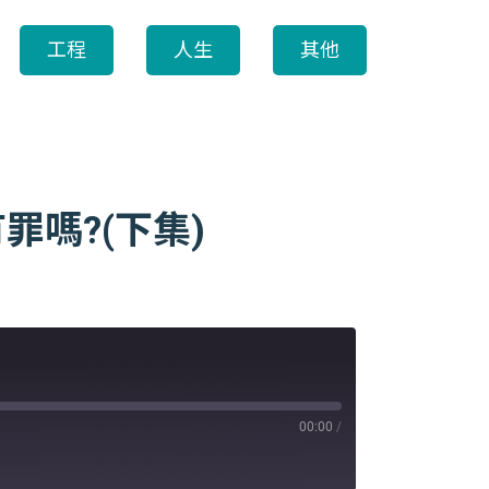
工程
人生
其他
罪嗎?(下集)
00:00
/