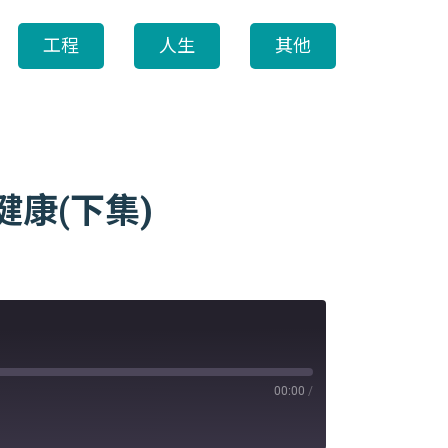
工程
人生
其他
健康(下集)
00:00
/