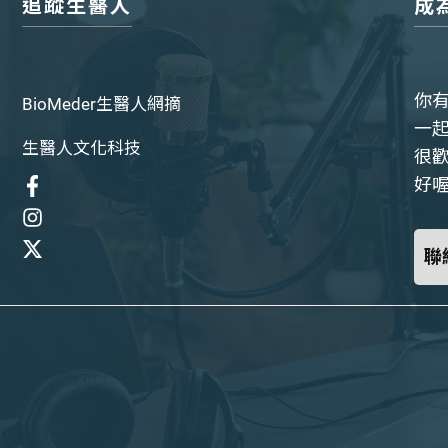
追蹤生醫人
成
你
BioMeder生醫人網摘
一
生醫人文化科技
很
好喔
聯