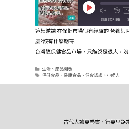
Play
1
Episode
SUBSCRIBE
這集邀請 在保健市場很有經驗的 營養師
SHARE
麼?該有什麼期待..
RSS FEED
LINK
台灣這保健食品市場，只能說是很大，沒
EMBED
分
生活
、
產品開發
類
標
保健食品
、
健康食品
、
健食認證
、
小綠人
籤
古代人讀萬卷書、行萬里路來