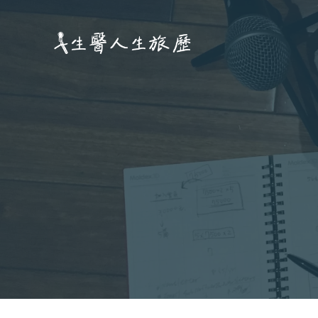
跳
至
主
要
內
容