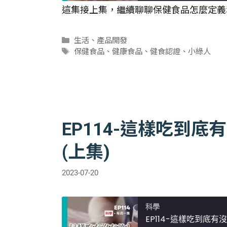
這集接上集，繼續聊聊保健食品怎麼定義和
SHARE
RSS FEED
分
生活
、
產品開發
LINK
類
標
保健食品
、
健康食品
、
健食認證
、
小綠人
籤
EMBED
EP114-這樣吃到
(上集)
2023-07-20
科學
EP114-這樣吃到底