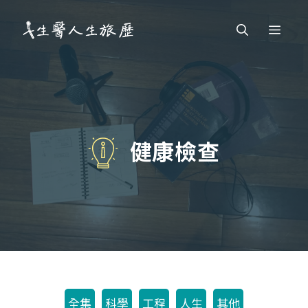
跳
Men
至
主
要
內
容
健康檢查
全集
科學
工程
人生
其他