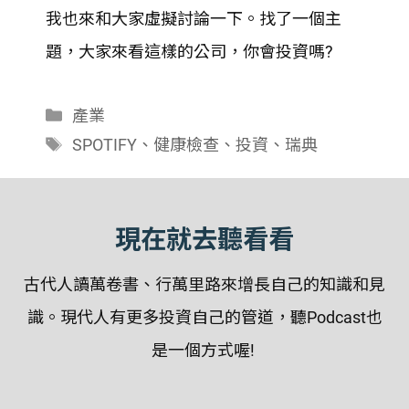
SHARE
我也來和大家虛擬討論一下。找了一個主
RSS FEED
LINK
題，大家來看這樣的公司，你會投資嗎?
EMBED
分
產業
類
標
SPOTIFY
、
健康檢查
、
投資
、
瑞典
籤
現在就去聽看看
古代人讀萬卷書、行萬里路來增長自己的知識和見
識。現代人有更多投資自己的管道，聽Podcast也
是一個方式喔!