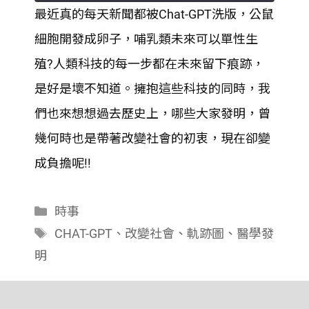
最近真的每天新聞都被Chat-GPT洗版，公鼠
SHARE
細胞開發成卵子，哺乳類未來可以單性生
RSS FEED
LINK
殖?人類科技的每一步都在未來留下痕跡，
是好是壞不知道。擁抱這些科技的同時，我
EMBED
們也來想想過去歷史上，哪些大家發明，曾
幾何時也是帶著改變社會的初衷，現在卻變
成負擔呢!!
分
時事
類
標
CHAT-GPT
、
改變社會
、
軌跡圖
、
醫學發
籤
明