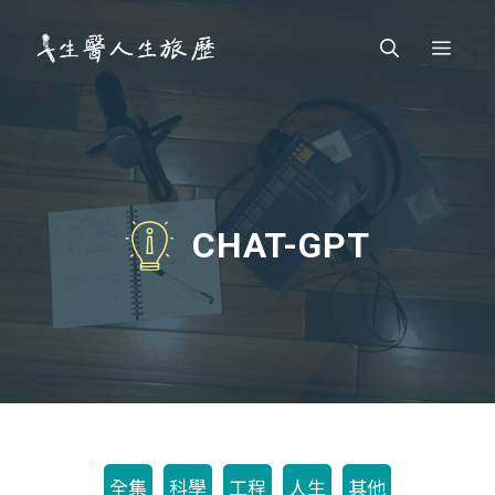
跳
Men
至
主
要
內
容
CHAT-GPT
全集
科學
工程
人生
其他