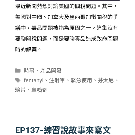
最近新聞熱烈討論美國的關稅問題。其中，
SHARE
美國對中國、加拿大及墨西哥加徵關稅的爭
RSS FEED
LINK
議中，毒品問題被指為原因之一。這集沒有
要聊關稅問題，而是要聊毒品造成致命問題
EMBED
時的解藥。
分
時事
、
產品開發
類
標
fentanyl
、
注射筆
、
緊急使用
、
芬太尼
、
籤
鴉片
、
鼻噴劑
EP137-練習說故事來寫文