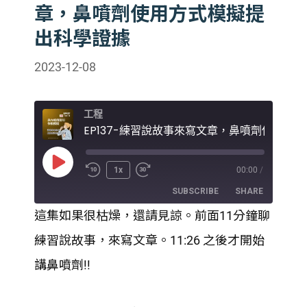
章，鼻噴劑使用方式模擬提
出科學證據
2023-12-08
工程
EP137-
Play
1x
00:00
/
Episode
SUBSCRIBE
SHARE
這集如果很枯燥，還請見諒。前面11分鐘聊
SHARE
練習說故事，來寫文章。11:26 之後才開始
RSS FEED
LINK
講鼻噴劑!!
EMBED