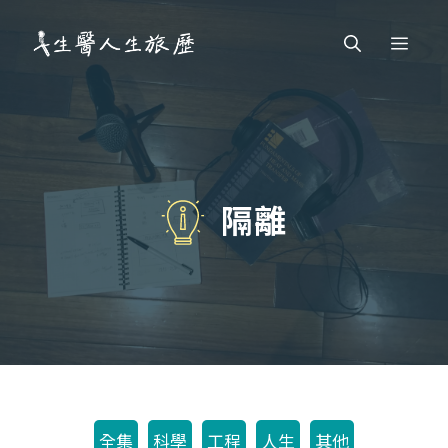
跳
Men
至
主
要
內
容
隔離
全集
科學
工程
人生
其他