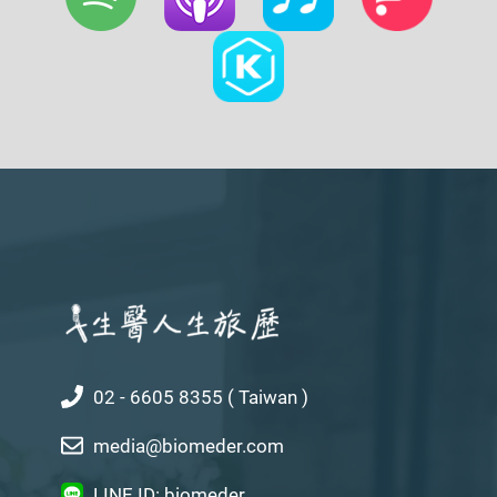
02 - 6605 8355 ( Taiwan )
media@biomeder.com
LINE ID: biomeder