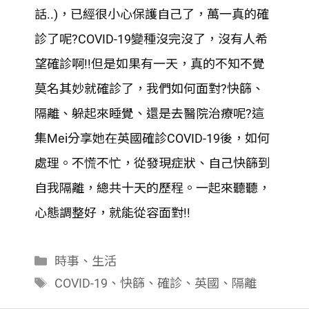
SHARE
話..)，已經很小心保護自己了，萬一真的確
RSS FEED
LINK
診了呢?COVID-19變種沒完沒了，沒有人希
望確診啊!!但是如果有一天，真的不知不覺
EMBED
莫名其妙就確診了，我們如何面對?快篩、
隔離、躲起來睡覺、還是去醫院治療呢?這
集Mei分享她在英國確診COVID-19後，如何
處理。不慌不忙，從發現症狀、自己快篩到
自我隔離，總共十天的歷程。一起來聽聽，
心態調整好，就能從容面對!!
分
時事
、
生活
類
標
COVID-19
、
快篩
、
確診
、
英國
、
隔離
籤