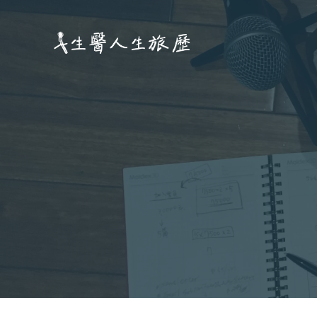
跳
至
主
要
內
容