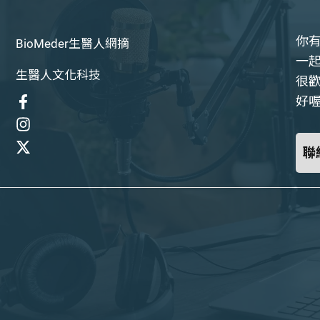
你
BioMeder生醫人網摘
一
生醫人文化科技
很
好喔
聯