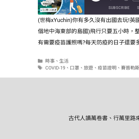
Episode
SUBSCRIBE
(世梅xYuchin)你有多久沒有出國去
SHARE
個地中海東部的島國)飛行只要五小時，整個
RSS FEED
LINK
有需要疫苗護照嗎?每天防疫的日子還要多
EMBED
分
時事
、
生活
類
標
COVID-19
、
口罩
、
旅遊
、
疫苗證明
、
賽普勒
籤
古代人讀萬卷書、行萬里路來