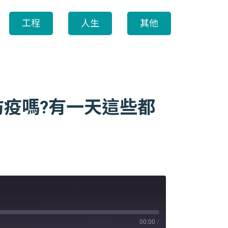
工程
人生
其他
在防疫嗎?有一天這些都
00:00
/