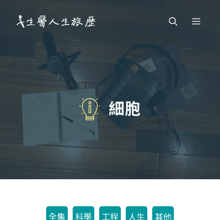
跳
Men
至
主
要
內
容
細胞
全集
科學
工程
人生
其他