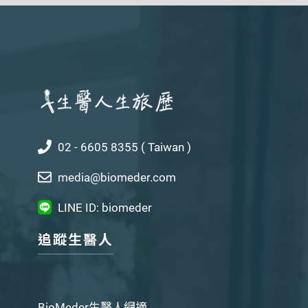
02 - 6605 8355 ( Taiwan )
media@biomeder.com
LINE ID: biomeder
追蹤生醫人
BioMeder生醫人網摘