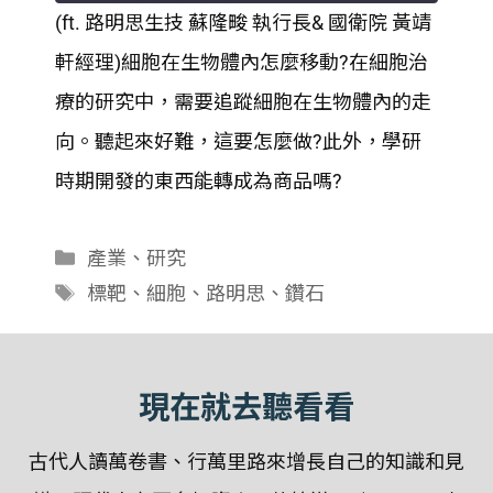
(ft. 路明思生技 蘇隆畯 執行長& 國衛院 黃靖
SHARE
軒經理)細胞在生物體內怎麼移動?在細胞治
RSS FEED
LINK
療的研究中，需要追蹤細胞在生物體內的走
向。聽起來好難，這要怎麼做?此外，學研
EMBED
時期開發的東西能轉成為商品嗎?
分
產業
、
研究
類
標
標靶
、
細胞
、
路明思
、
鑽石
籤
現在就去聽看看
古代人讀萬卷書、行萬里路來增長自己的知識和見