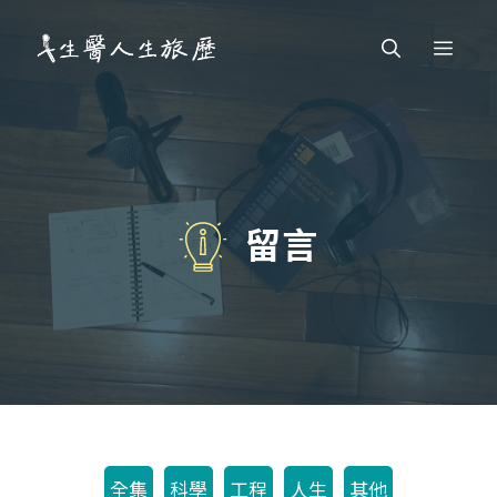
跳
Men
至
主
要
內
容
留言
全集
科學
工程
人生
其他