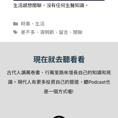
生活感想閒聊，沒有任何生醫知識。
SHARE
RSS FEED
LINK
分
時事
、
生活
類
標
差不多
、
清明節
、
留言
、
閒聊
EMBED
籤
現在就去聽看看
古代人讀萬卷書、行萬里路來增長自己的知識和見
識。現代人有更多投資自己的管道，聽Podcast也
是一個方式喔!