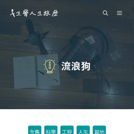
跳
Men
至
主
要
內
容
流浪狗
全集
科學
工程
人生
其他