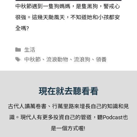
中秋節遇到一隻狗媽媽，是隻黑狗，警戒心
SHARE
很強。這幾天颱風天，不知道她和小孩都安
RSS FEED
LINK
全嗎?
EMBED
分
生活
類
標
中秋節
、
流浪動物
、
流浪狗
、
領養
籤
現在就去聽看看
古代人讀萬卷書、行萬里路來增長自己的知識和見
識。現代人有更多投資自己的管道，聽Podcast也
是一個方式喔!