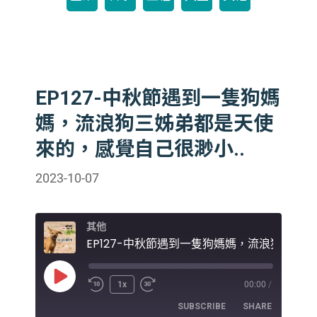
EP127-中秋節遇到一隻狗媽
媽，流浪狗三姊弟都是天使
來的，感覺自己很渺小..
2023-10-07
其他
EP127-中秋
Play
1x
00:00
/
Episode
SUBSCRIBE
SHARE