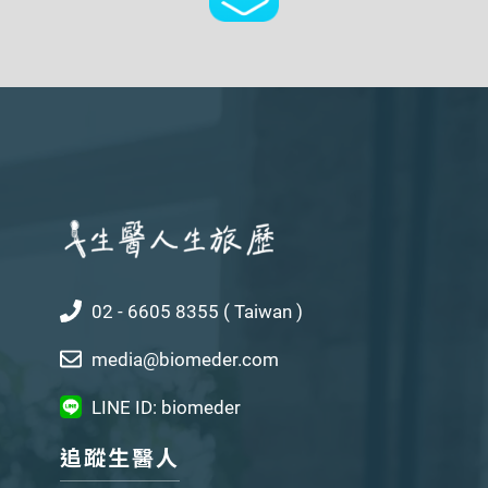
02 - 6605 8355 ( Taiwan )
media@biomeder.com
LINE ID: biomeder
追蹤生醫人