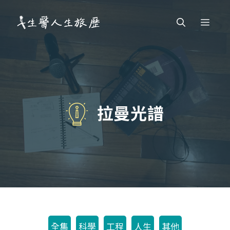
跳
Men
至
主
要
內
容
拉曼光譜
全集
科學
工程
人生
其他