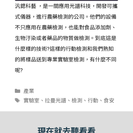
汎鍶科藝 ，是一間應用光譜科技，開發可攜
SHARE
式儀器，進行農藥檢測的公司。他們的設備
RSS FEED
LINK
不只應用在農藥檢測，也能對食品添加劑、
生物汙染或者藥品的物質做檢測。到底這是
EMBED
什麼樣的技術?這樣的行動檢測和我們熟知
的將樣品送到專業實驗室檢測，有什麼不同
呢?
分
產業
類
標
實驗室
、
拉曼光譜
、
檢測
、
行動
、
食安
籤
現在就去聽看看