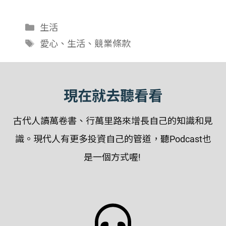
LINK
分
生活
EMBED
類
標
愛心
、
生活
、
競業條款
籤
現在就去聽看看
古代人讀萬卷書、行萬里路來增長自己的知識和見
識。現代人有更多投資自己的管道，聽Podcast也
是一個方式喔!