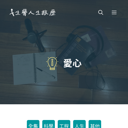
跳
Men
至
主
要
內
容
愛心
全集
科學
工程
人生
其他