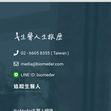
02 - 6605 8355 ( Taiwan )
media@biomeder.com
LINE ID: biomeder
追蹤生醫人
BioMeder生醫人網摘