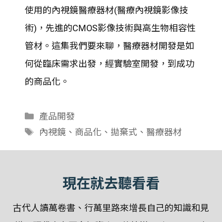
SHARE
使用的內視鏡醫療器材(醫療內視鏡影像技
RSS FEED
LINK
術)，先進的CMOS影像技術與高生物相容性
管材。這集我們要來聊，醫療器材開發是如
EMBED
何從臨床需求出發，經實驗室開發，到成功
的商品化。
分
產品開發
類
標
內視鏡
、
商品化
、
拋棄式
、
醫療器材
籤
現在就去聽看看
古代人讀萬卷書、行萬里路來增長自己的知識和見