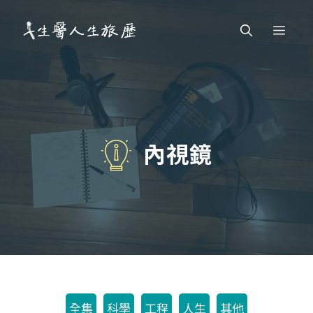
跳
Men
至
主
要
內
容
內視鏡
全集
科學
工程
人生
其他