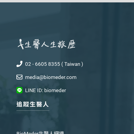
02 - 6605 8355 ( Taiwan )
media@biomeder.com
LINE ID: biomeder
追蹤生醫人
BioMeder生醫人網摘