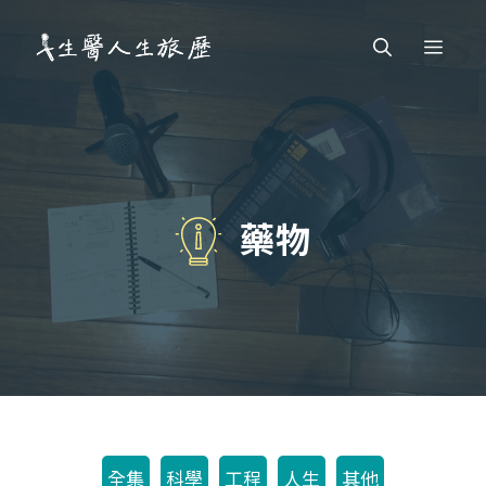
跳
Men
至
主
要
內
容
藥物
全集
科學
工程
人生
其他