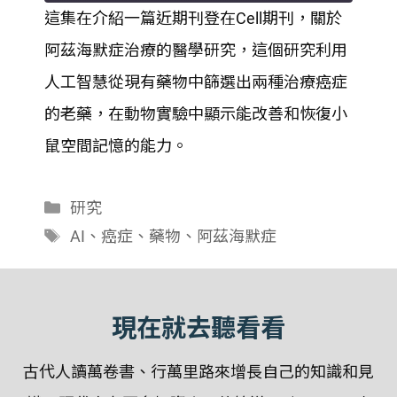
這集在介紹一篇近期刊登在Cell期刊，關於
SHARE
阿茲海默症治療的醫學研究，這個研究利用
RSS FEED
LINK
人工智慧從現有藥物中篩選出兩種治療癌症
的老藥，在動物實驗中顯示能改善和恢復小
EMBED
鼠空間記憶的能力。
分
研究
類
標
AI
、
癌症
、
藥物
、
阿茲海默症
籤
現在就去聽看看
古代人讀萬卷書、行萬里路來增長自己的知識和見